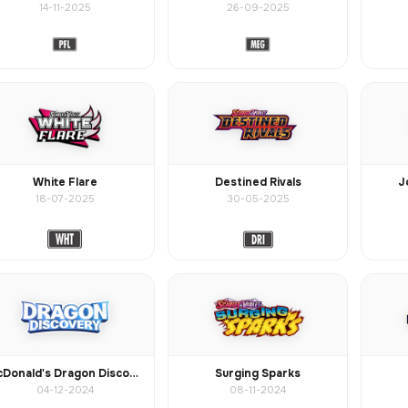
14-11-2025
26-09-2025
White Flare
Destined Rivals
J
18-07-2025
30-05-2025
McDonald's Dragon Discovery 2024
Surging Sparks
04-12-2024
08-11-2024