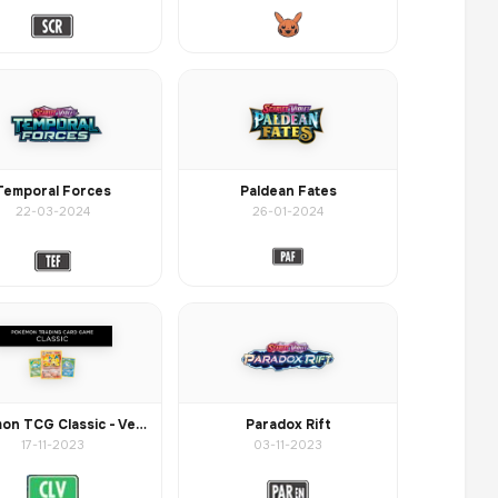
Temporal Forces
Paldean Fates
22-03-2024
26-01-2024
Pokemon TCG Classic - Venusaur
Paradox Rift
17-11-2023
03-11-2023