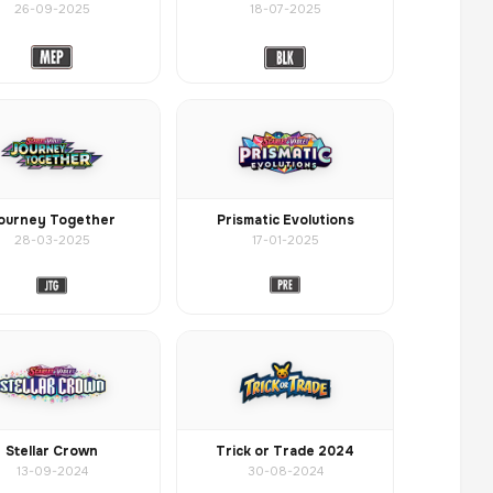
26-09-2025
18-07-2025
ourney Together
Prismatic Evolutions
28-03-2025
17-01-2025
Stellar Crown
Trick or Trade 2024
13-09-2024
30-08-2024