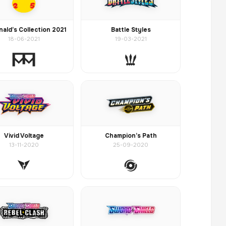
ald’s Collection 2021
Battle Styles
18-06-2021
19-03-2021
Vivid Voltage
Champion’s Path
13-11-2020
25-09-2020