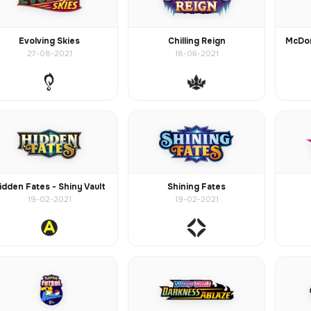
Evolving Skies
Chilling Reign
McDon
27-08-2021
18-06-2021
idden Fates - Shiny Vault
Shining Fates
19-02-2021
19-02-2021