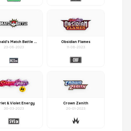
McDonald’s Match Battle 2023
Obsidian Flames
23-08-2023
11-08-2023
rlet & Violet Energy
Crown Zenith
30-03-2023
20-01-2023