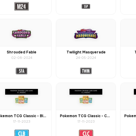
Shrouded Fable
Twilight Masquerade
02-08-2024
24-05-2024
Pokemon TCG Classic - Blastoise
Pokemon TCG Classic - Charizard
17-11-2023
17-11-2023