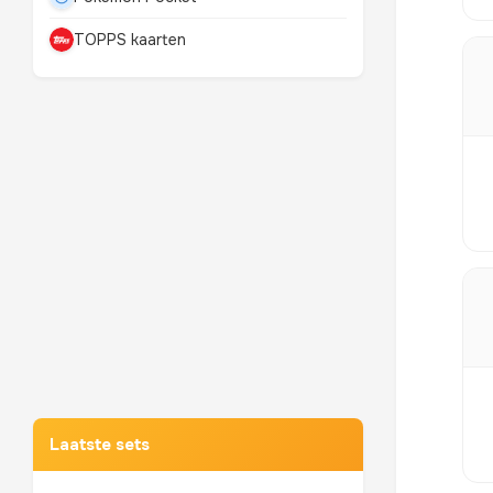
TOPPS kaarten
Mewtwo
TOP 10 POKEMON
Laatste sets