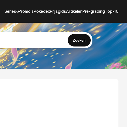
Series
Promo's
Pokedex
Prijsgids
Artikelen
Pre-grading
Top-10
Zoeken