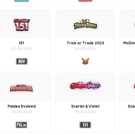
151
Trick or Trade 2023
22-09-2023
01-09-2023
Paldea Evolved
Scarlet & Violet
Sca
09-06-2023
30-03-2023