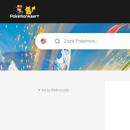
Nieuwste set
Pitch Black
▼ Ad by Refinery89