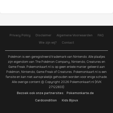
Privacy Policy
Disclaimer
Algemene Voorwaarden
FAQ
Wie zijn wij?
Contact
Pokémon is een geregistreerd trademark van Nintendo. Alle plaatjes
zijn eigendom van The Pokémon Company, Nintendo, Creatures en
Game Freak. Pokemonkaart.nl is op geen enkele manier gelieerd aan
Pokémon, Nintendo, Game Freak of Creatures. Pokemonkaart.nl is een
fansite en kan niet aansprakelijk gehouden worden voor enige schade.
Alle overige content © Copyright 2026 Pokemonkaart.nl (KVK
27122833)
Bezoek ook onze partnersites:
Pokemonkarte.de
Cardcondition
Kids Bijoux