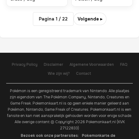
Pagina 1 / 22
Volgende ▸
Privacy Policy
Disclaimer
Algemene Voorwaarden
FAQ
Wie zijn wij?
Contact
Pokémon is een geregistreerd trademark van Nintendo. Alle plaatjes
zijn eigendom van The Pokémon Company, Nintendo, Creatures en
Game Freak. Pokemonkaart.nl is op geen enkele manier gelieerd aan
Pokémon, Nintendo, Game Freak of Creatures. Pokemonkaart.nl is een
fansite en kan niet aansprakelijk gehouden worden voor enige schade.
Alle overige content © Copyright 2026 Pokemonkaart.nl (KVK
27122833)
Bezoek ook onze partnersites:
Pokemonkarte.de