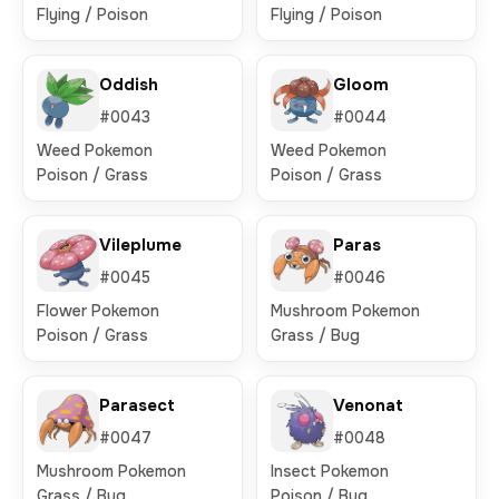
Flying / Poison
Flying / Poison
Oddish
Gloom
#0043
#0044
Weed Pokemon
Weed Pokemon
Poison / Grass
Poison / Grass
Vileplume
Paras
#0045
#0046
Flower Pokemon
Mushroom Pokemon
Poison / Grass
Grass / Bug
Parasect
Venonat
#0047
#0048
Mushroom Pokemon
Insect Pokemon
Grass / Bug
Poison / Bug