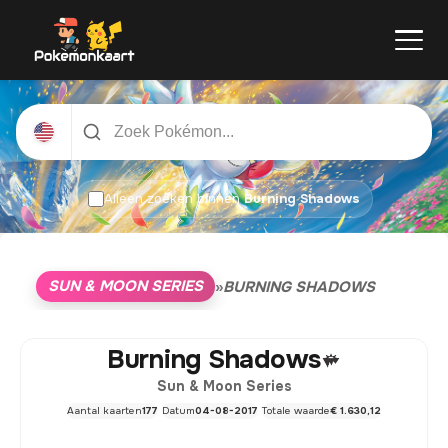
Alleen zoeken binnen
Burning Shadows
SUN & MOON SERIES
»
BURNING SHADOWS
Burning Shadows
Sun & Moon Series
Aantal kaarten
177
Datum
04-08-2017
Totale waarde
€ 1.630,12