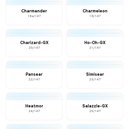
Charmander
Charmeleon
18a/147
19/147
Charizard-GX
Ho-Oh-GX
20/147
21/147
Pansear
Simisear
22/147
23/147
Heatmor
Salazzle-GX
24/147
25/147