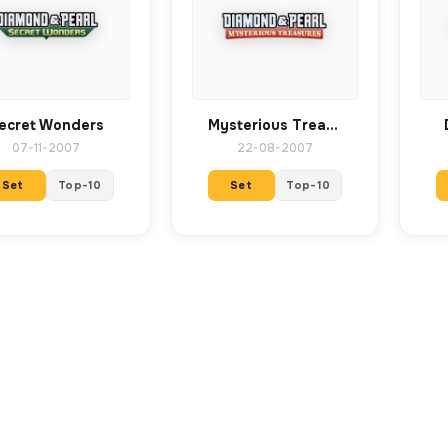
ecret Wonders
Mysterious Treasures
07-11-2007
22-08-2007
Set
Top-10
Set
Top-10