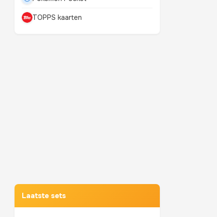
TOPPS kaarten
Mewtwo
TOP 10 POKEMON
Laatste sets