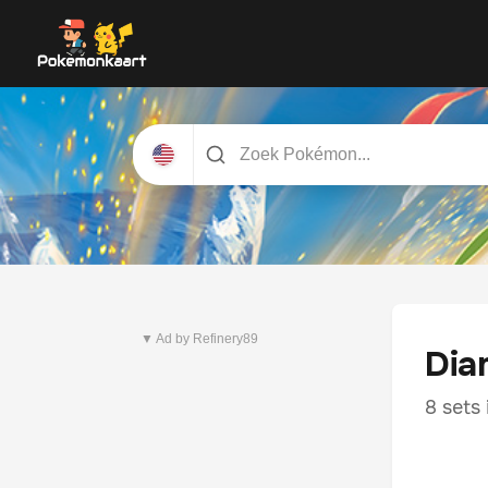
Nieuwste set
Pitch Black
▼ Ad by Refinery89
Dia
8 sets 