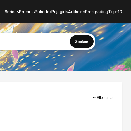
Series
Promo's
Pokedex
Prijsgids
Artikelen
Pre-grading
Top-10
Zoeken
← Alle series