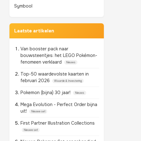
Symbool
Laatste artikelen
Van booster pack naar
bouwsteentjes: het LEGO Pokémon-
fenomeen verklaard
Nieuws
Top-50 waardevolste kaarten in
februari 2026
Waarde & Investering
Pokemon (bijna) 30 jaar!
Nieuws
Mega Evolution - Perfect Order bijna
uit!
Nieuwe set
First Partner Illustration Collections
Nieuwe set