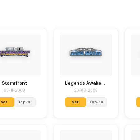
Stormfront
Legends Awakened
05-11-2008
20-08-2008
Set
Top-10
Set
Top-10