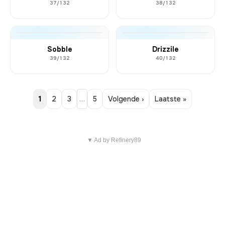
37/132
38/132
Sobble
Drizzile
39/132
40/132
1
2
3
…
5
Volgende ›
Laatste »
▼ Ad by Refinery89