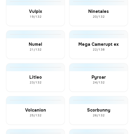
Vulpix
Ninetales
19/132
20/132
Numel
Mega Camerupt ex
21/132
22/138
Litleo
Pyroar
23/132
24/132
Volcanion
Scorbunny
25/132
26/132