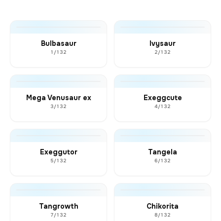
Bulbasaur
Ivysaur
1/132
2/132
Mega Venusaur ex
Exeggcute
3/132
4/132
Exeggutor
Tangela
5/132
6/132
Tangrowth
Chikorita
7/132
8/132