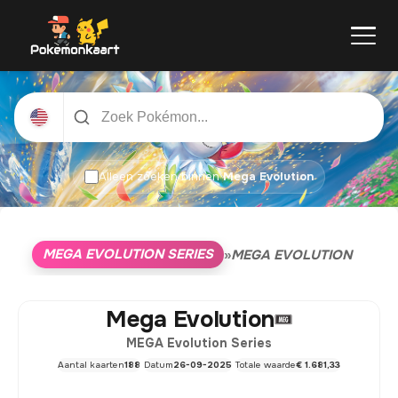
Alleen zoeken binnen
Mega Evolution
MEGA EVOLUTION SERIES
»
MEGA EVOLUTION
Mega Evolution
MEGA Evolution Series
Aantal kaarten
188
Datum
26-09-2025
Totale waarde
€ 1.681,33