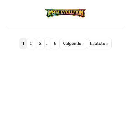
1
2
3
…
5
Volgende ›
Laatste »