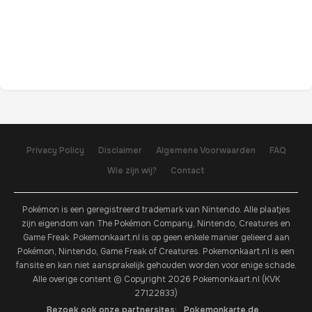
Privacy Policy
Disclaimer
Algemene Voorwaarden
FAQ
Wie zijn wij?
Contact
Pokémon is een geregistreerd trademark van Nintendo. Alle plaatjes
zijn eigendom van The Pokémon Company, Nintendo, Creatures en
Game Freak. Pokemonkaart.nl is op geen enkele manier gelieerd aan
Pokémon, Nintendo, Game Freak of Creatures. Pokemonkaart.nl is een
fansite en kan niet aansprakelijk gehouden worden voor enige schade.
Alle overige content © Copyright 2026 Pokemonkaart.nl (KVK
27122833)
Bezoek ook onze partnersites:
Pokemonkarte.de