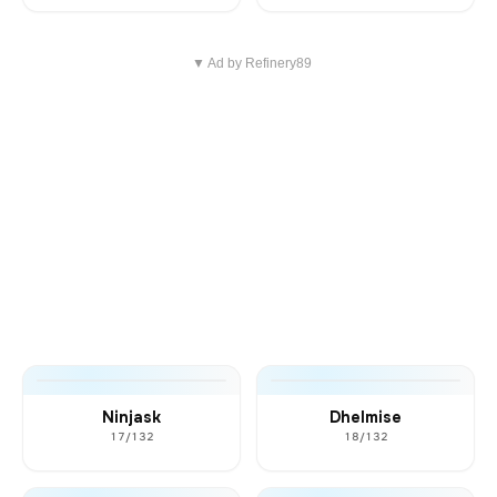
▼ Ad by Refinery89
Ninjask
Dhelmise
17/132
18/132