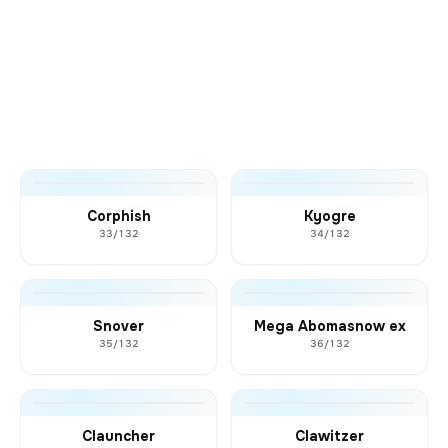
Corphish
Kyogre
33/132
34/132
Snover
Mega Abomasnow ex
35/132
36/132
Clauncher
Clawitzer