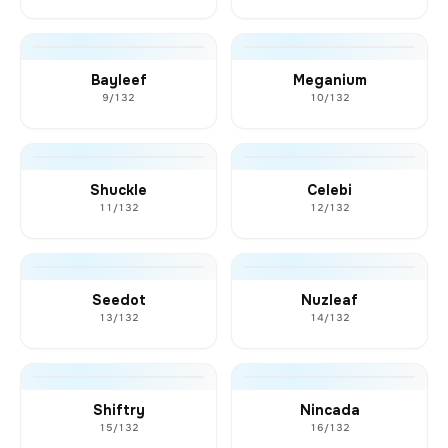
Bayleef
Meganium
9/132
10/132
Shuckle
Celebi
11/132
12/132
Seedot
Nuzleaf
13/132
14/132
Shiftry
Nincada
15/132
16/132