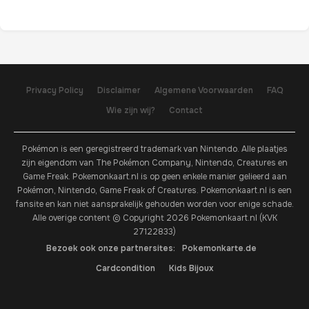
Privacy Policy
Disclaimer
Algemene Voorwaarden
FAQ
Wie zijn wij?
Contact
Pokémon is een geregistreerd trademark van Nintendo. Alle plaatjes
zijn eigendom van The Pokémon Company, Nintendo, Creatures en
Game Freak. Pokemonkaart.nl is op geen enkele manier gelieerd aan
Pokémon, Nintendo, Game Freak of Creatures. Pokemonkaart.nl is een
fansite en kan niet aansprakelijk gehouden worden voor enige schade.
Alle overige content © Copyright 2026 Pokemonkaart.nl (KVK
27122833)
Bezoek ook onze partnersites:
Pokemonkarte.de
Cardcondition
Kids Bijoux