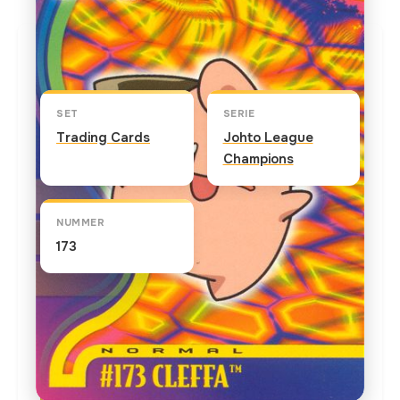
Kaart info
SET
SERIE
Trading Cards
Johto League
Champions
NUMMER
173
TEKST OP DE KAART
Who knew? Cleffa is the very first evolution of
Clefairy and Clefable. This normal Pokemon is a
newcomer to the known Pokemon of the world.