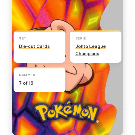
Kaart info
SET
SERIE
Die-cut Cards
Johto League
Champions
NUMMER
7 of 18