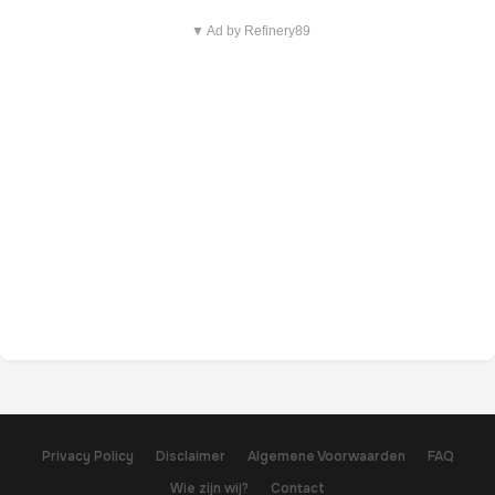
▼ Ad by Refinery89
Privacy Policy
Disclaimer
Algemene Voorwaarden
FAQ
Wie zijn wij?
Contact