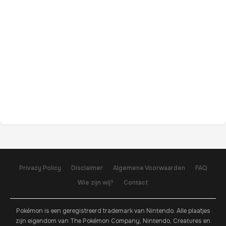
Privacy Policy
Disclaimer
Algemene Voorwaarden
FAQ
Wie zijn wij?
Contact
Pokémon is een geregistreerd trademark van Nintendo. Alle plaatjes
zijn eigendom van The Pokémon Company, Nintendo, Creatures en