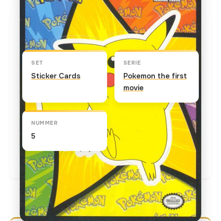
Kaart info
SET
SERIE
Sticker Cards
Pokemon the first
movie
NUMMER
5
Actuele marktprijs