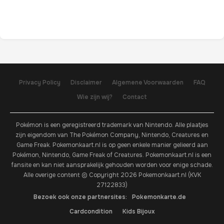
Privacy Policy
Disclaimer
Algemene Voorwaarden
FAQ
Wie zijn wij?
Contact
Pokémon is een geregistreerd trademark van Nintendo. Alle plaatjes
zijn eigendom van The Pokémon Company, Nintendo, Creatures en
Game Freak. Pokemonkaart.nl is op geen enkele manier gelieerd aan
Pokémon, Nintendo, Game Freak of Creatures. Pokemonkaart.nl is een
fansite en kan niet aansprakelijk gehouden worden voor enige schade.
Alle overige content © Copyright 2026 Pokemonkaart.nl (KVK
27122833)
Bezoek ook onze partnersites:
Pokemonkarte.de
Cardcondition
Kids Bijoux