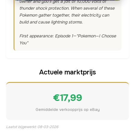
owner and you'll get a jolt of 10,000 volts of
thunder shock protection. When several of these
Pokemon gather together, their electricity can
build and cause lightning storms.
First appearance: Episode 1—"Pokemon—I Choose
You"
Actuele marktprijs
€17,99
Gemiddelde verkoopprijs op eBay
Laatst bijgewerkt: 08-03-2026