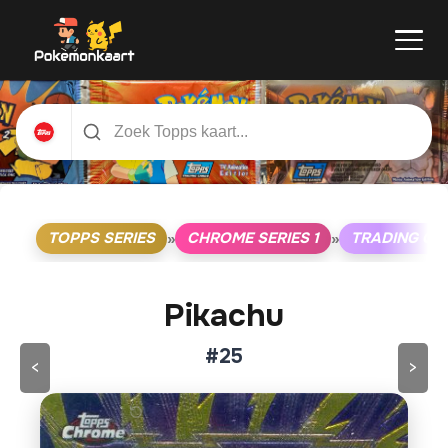
TOPPS SERIES
CHROME SERIES 1
TRADING CA
»
»
Pikachu
#25
<
>
Klik op de kaart om om te draaien