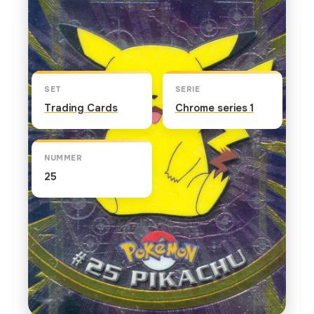
Kaart info
SET
SERIE
Trading Cards
Chrome series 1
NUMMER
25
TEKST OP DE KAART
I choose you Pikachu! As Ash's first Pokemon,
Pikachu makes a shocking impression on the
Pokemon master-to-be. This lovable and cuddly
Pokemon may look innocent, but threaten its