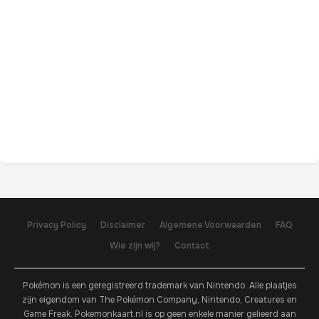
Privacy Policy
Disclaimer
Algemene Voorwaarden
FAQ
Wie zijn wij?
Contact
Pokémon is een geregistreerd trademark van Nintendo. Alle plaatjes
zijn eigendom van The Pokémon Company, Nintendo, Creatures en
Game Freak. Pokemonkaart.nl is op geen enkele manier gelieerd aan