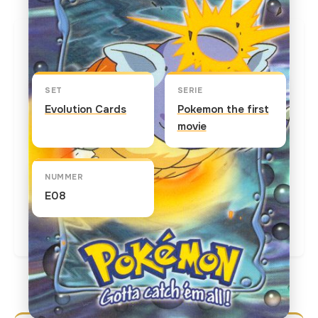
Kaart info
SET
SERIE
Evolution Cards
Pokemon the first
movie
NUMMER
E08
Actuele marktprijs