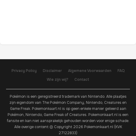
Privacy Policy
Disclaimer
Algemene Voorwaarden
FAQ
Wie zijn wij?
Contact
Pokémon is een geregistreerd trademark van Nintendo. Alle plaatjes
zijn eigendom van The Pokémon Company, Nintendo, Creatures en
Game Freak. Pokemonkaart.nl is op geen enkele manier gelieerd aan
Pokémon, Nintendo, Game Freak of Creatures. Pokemonkaart.nl is een
fansite en kan niet aansprakelijk gehouden worden voor enige schade.
Alle overige content © Copyright 2026 Pokemonkaart.nl (KVK
27122833)