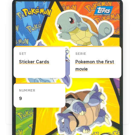
Klik op de kaart om om te draaien
Kaart info
SET
SERIE
Sticker Cards
Pokemon the first
movie
NUMMER
9