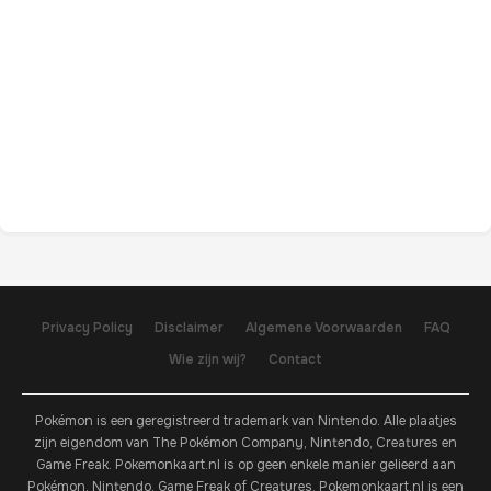
Privacy Policy
Disclaimer
Algemene Voorwaarden
FAQ
Wie zijn wij?
Contact
Pokémon is een geregistreerd trademark van Nintendo. Alle plaatjes
zijn eigendom van The Pokémon Company, Nintendo, Creatures en
Game Freak. Pokemonkaart.nl is op geen enkele manier gelieerd aan
Pokémon, Nintendo, Game Freak of Creatures. Pokemonkaart.nl is een