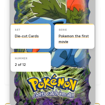
Kaart info
SET
SERIE
Die-cut Cards
Pokemon the first
movie
NUMMER
2 of 12
Actuele marktprijs