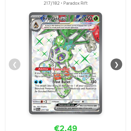
217/182 • Paradox Rift
❮
❯
€2,49