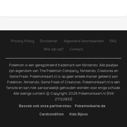
Privacy Policy
Disclaimer
Algemene Voorwaarden
FAQ
Wie zijn wij?
Contact
Pokémon is een geregistreerd trademark van Nintendo. Alle plaatjes
zijn eigendom van The Pokémon Company, Nintendo, Creatures en
Game Freak. Pokemonkaart.nl is op geen enkele manier gelieerd aan
Pokémon, Nintendo, Game Freak of Creatures. Pokemonkaart.nl is een
fansite en kan niet aansprakelijk gehouden worden voor enige schade.
Alle overige content © Copyright 2026 Pokemonkaart.nl (KVK
27122833)
Bezoek ook onze partnersites:
Pokemonkarte.de
Cardcondition
Kids Bijoux