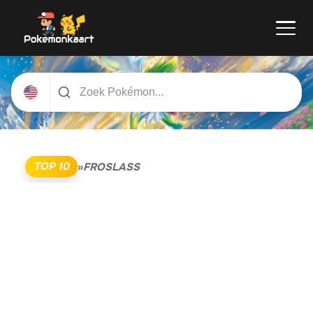
TOP 10
»
FROSLASS