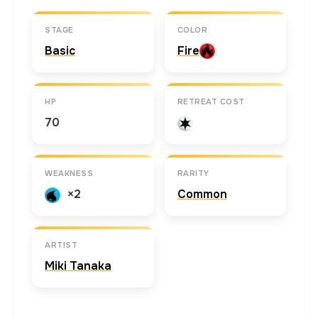
STAGE
COLOR
Basic
Fire
HP
RETREAT COST
70
WEAKNESS
RARITY
×2
Common
ARTIST
Miki Tanaka