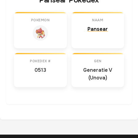
Pansear Pokedex
POKEMON
NAAM
Pansear
POKEDEX #
GEN
0513
Generatie V
(Unova)