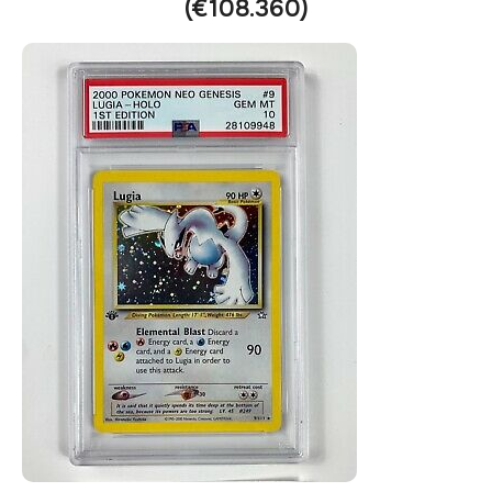
(€108.360)