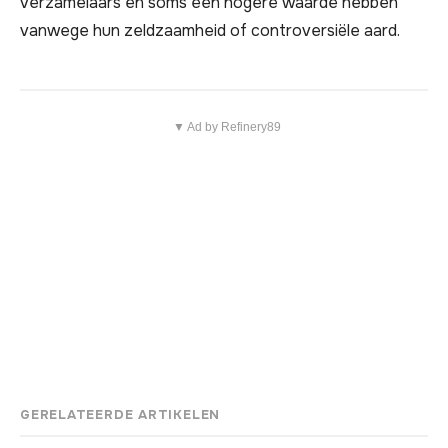
verzamelaars en soms een hogere waarde hebben
vanwege hun zeldzaamheid of controversiële aard.
▼ Ad by Refinery89
GERELATEERDE ARTIKELEN