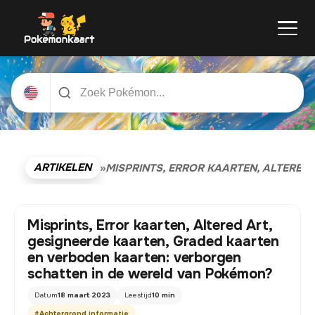
ARTIKELEN
»
MISPRINTS, ERROR KAARTEN, ALTERED
Misprints, Error kaarten, Altered Art,
gesigneerde kaarten, Graded kaarten
en verboden kaarten: verborgen
schatten in de wereld van Pokémon?
Datum
18 maart 2023
Leestijd
10 min
#
Achtergrond informatie