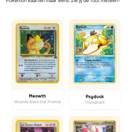
Pokemon kaarten maar eens. Zie jij de fout meteen?
Meowth
Psyduck
Wizards Black Star Promos
Triumphant