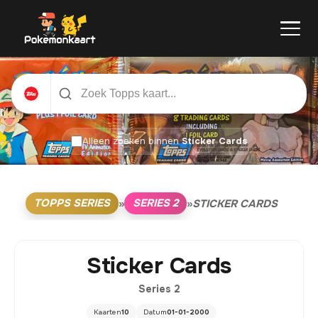
Alleen zoeken binnen
Sticker Cards
TOPPS SERIES
SERIES 2
»
»
STICKER CARDS
Sticker Cards
Series 2
Kaarten
10
Datum
01-01-2000