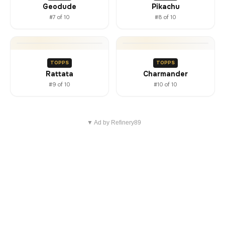
Geodude
Pikachu
#7 of 10
#8 of 10
TOPPS
TOPPS
Rattata
Charmander
#9 of 10
#10 of 10
▼ Ad by Refinery89