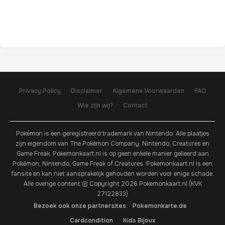
Privacy Policy
Disclaimer
Algemene Voorwaarden
FAQ
Wie zijn wij?
Contact
Pokémon is een geregistreerd trademark van Nintendo. Alle plaatjes
zijn eigendom van The Pokémon Company, Nintendo, Creatures en
Game Freak. Pokemonkaart.nl is op geen enkele manier gelieerd aan
Pokémon, Nintendo, Game Freak of Creatures. Pokemonkaart.nl is een
fansite en kan niet aansprakelijk gehouden worden voor enige schade.
Alle overige content © Copyright 2026 Pokemonkaart.nl (KVK
27122833)
Bezoek ook onze partnersites:
Pokemonkarte.de
Cardcondition
Kids Bijoux