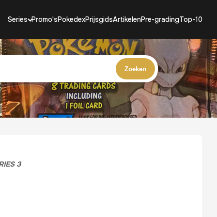
Series
Promo's
Pokedex
Prijsgids
Artikelen
Pre-grading
Top-10
Zoeken
RIES 3