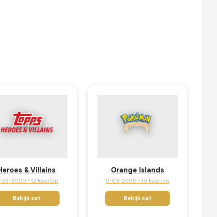
Heroes & Villains
Orange Islands
1-03-2000 • 12 kaarten
11-03-2000 • 19 kaarten
Bekijk set
Bekijk set