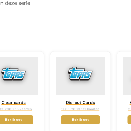
in deze serie
Clear cards
Die-cut Cards
-03-2000 • 5 kaarten
11-03-2000 • 12 kaarten
1
Bekijk set
Bekijk set