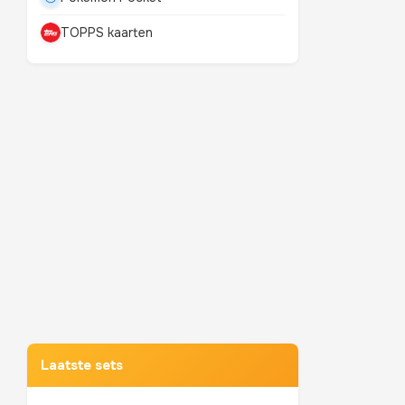
TOPPS kaarten
Mewtwo
TOP 10 POKEMON
Laatste sets