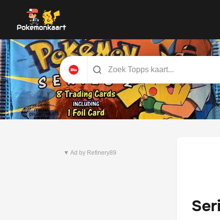
Nieuwste set
Pitch Black
▼ Ad by Refinery89
Ser