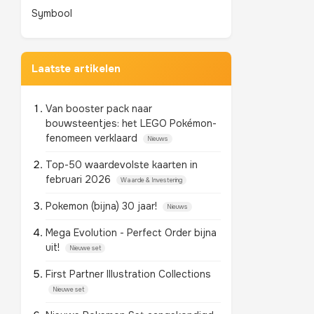
Symbool
Laatste artikelen
Van booster pack naar
bouwsteentjes: het LEGO Pokémon-
fenomeen verklaard
Nieuws
Top-50 waardevolste kaarten in
februari 2026
Waarde & Investering
Pokemon (bijna) 30 jaar!
Nieuws
Mega Evolution - Perfect Order bijna
uit!
Nieuwe set
First Partner Illustration Collections
Nieuwe set