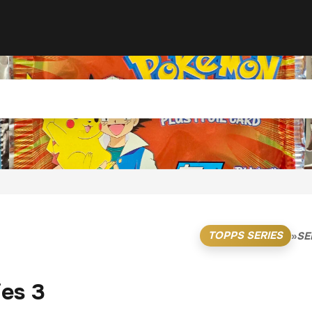
TOPPS SERIES
»
SE
ies 3