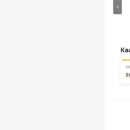
<
Kaa
S
S