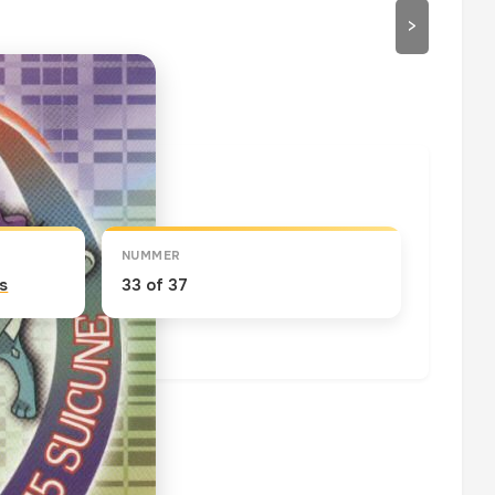
>
draaien
NUMMER
s
33 of 37