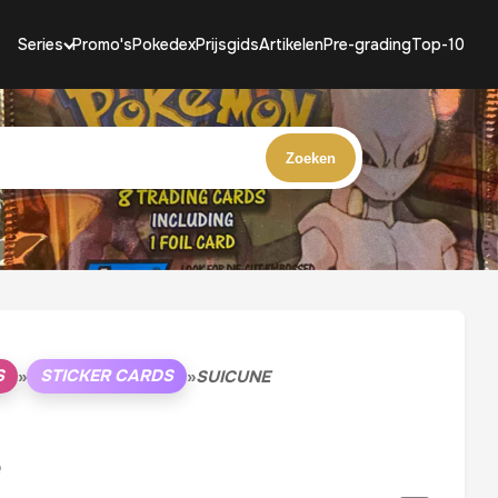
Series
Promo's
Pokedex
Prijsgids
Artikelen
Pre-grading
Top-10
Zoeken
S
STICKER CARDS
»
»
SUICUNE
e