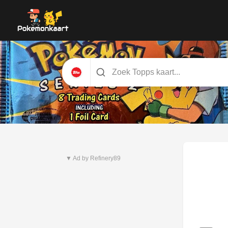
Nieuwste set
Pitch Black
▼ Ad by Refinery89