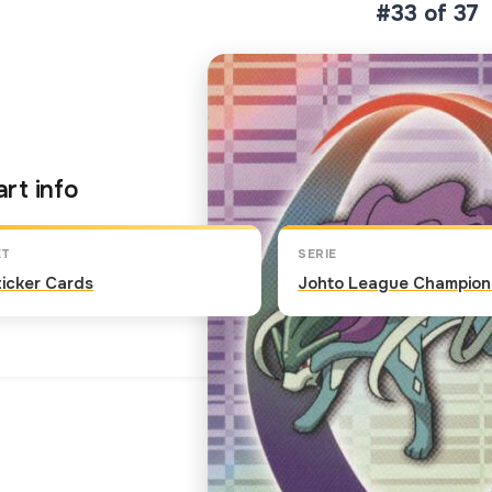
#33 of 37
Klik op de kaart om om te 
rt info
ET
SERIE
ticker Cards
Johto League Champion