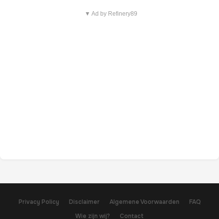
▼ Ad by Refinery89
Privacy Policy
Disclaimer
Algemene Voorwaarden
FAQ
Wie zijn wij?
Contact