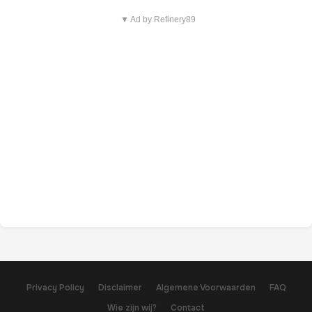
▼ Ad by Refinery89
Privacy Policy
Disclaimer
Algemene Voorwaarden
FAQ
Wie zijn wij?
Contact