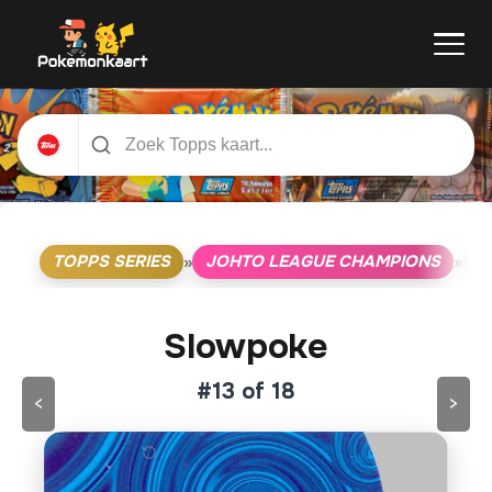
TOPPS SERIES
JOHTO LEAGUE CHAMPIONS
D
»
»
Slowpoke
#13 of 18
<
>
Klik op de kaart om om te draaien