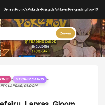
Series
Promo's
Pokedex
Prijsgids
Artikelen
Pre-grading
Top-10
Zoeken
OVIE
STICKER CARDS
»
»
IRY, LAPRAS, GLOOM
efairy, Lapras, Gloom