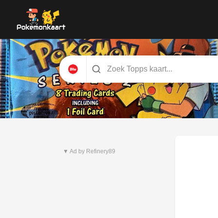
Nieuwste set
Pitch Black
▼ Ad by Refinery89