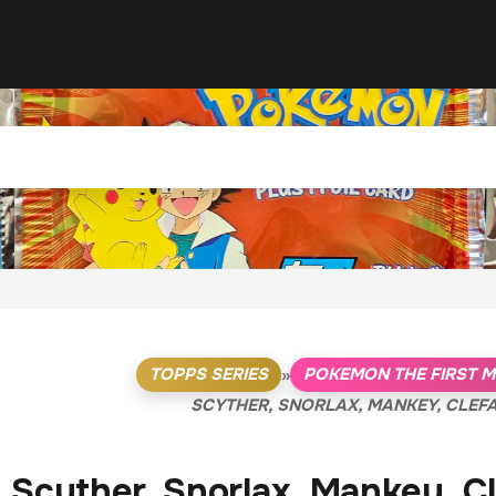
TOPPS SERIES
POKEMON THE FIRST M
»
SCYTHER, SNORLAX, MANKEY, CLEFA
Scyther, Snorlax, Mankey, Cl