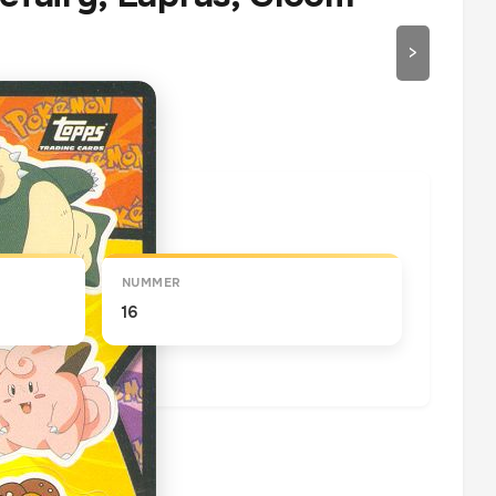
>
draaien
NUMMER
16