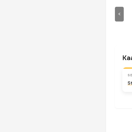
<
Kaa
S
S