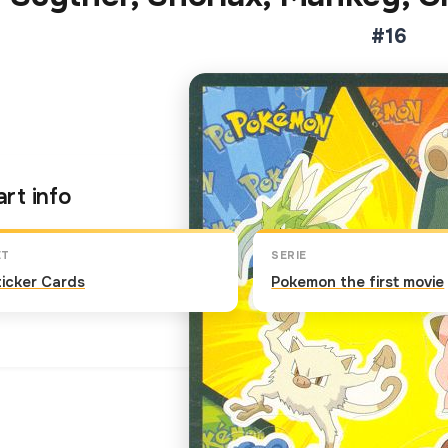
#16
Klik op de kaart om om te 
rt info
ET
SERIE
ticker Cards
Pokemon the first movie