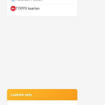
TOPPS kaarten
Mewtwo
TOP 10 POKEMON
Laatste sets