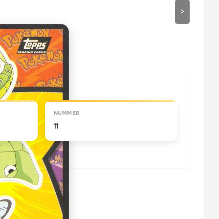
>
draaien
NUMMER
11