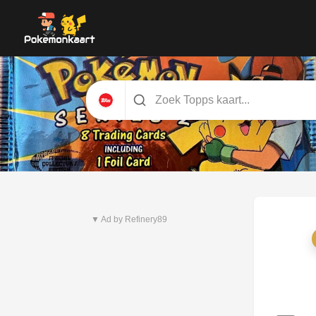
Nieuwste set
Pitch Black
▼ Ad by Refinery89