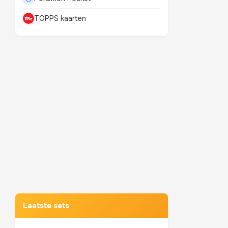
TOPPS kaarten
Mewtwo
TOP 10 POKEMON
Laatste sets