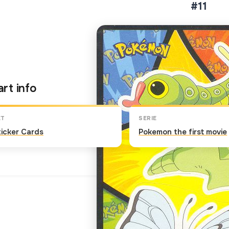
#11
Klik op de kaart om om te 
rt info
ET
SERIE
ticker Cards
Pokemon the first movie