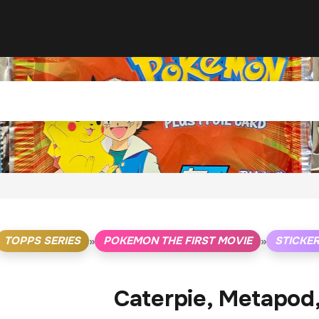
TOPPS SERIES
POKEMON THE FIRST MOVIE
STICKE
»
»
Caterpie, Metapod,