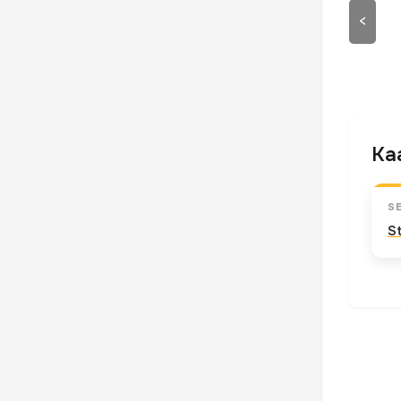
<
Kaa
S
S