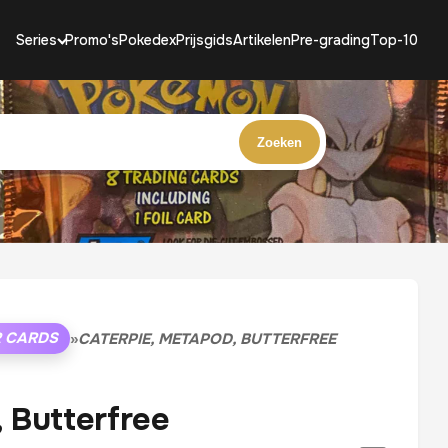
Series
Promo's
Pokedex
Prijsgids
Artikelen
Pre-grading
Top-10
Zoeken
R CARDS
»
CATERPIE, METAPOD, BUTTERFREE
 Butterfree