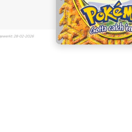
€40,85
Gemiddelde verkoopprijs 
jgewerkt: 28-02-2026