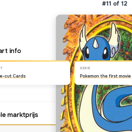
#11 of 12
Klik op de kaart om om te 
rt info
ET
SERIE
ie-cut Cards
Pokemon the first movie
le marktprijs