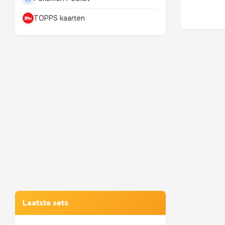
TOPPS kaarten
Mewtwo
TOP 10 POKEMON
Laatste sets