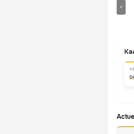
<
Kaa
S
D
Actue