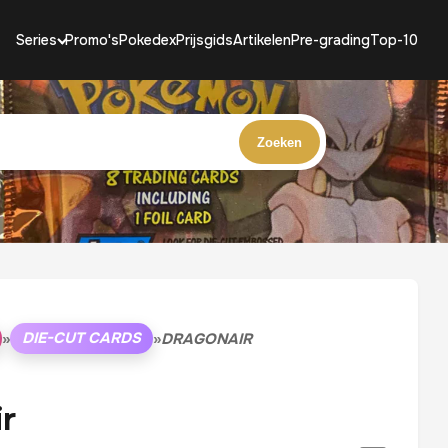
Series
Promo's
Pokedex
Prijsgids
Artikelen
Pre-grading
Top-10
Zoeken
DIE-CUT CARDS
»
»
DRAGONAIR
r