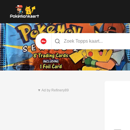
Nieuwste set
Pitch Black
▼ Ad by Refinery89