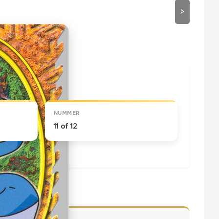
>
draaien
NUMMER
11 of 12