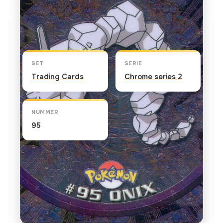
Kaart info
SET
SERIE
Trading Cards
Chrome series 2
NUMMER
95
TEKST OP DE KAART
As Onix grows, the stone portions of its snake
body harden to become sooty black and
diamond-like. In "Showdown in Pewter City," Ash
finds himself face-to-face with his first Pokemon