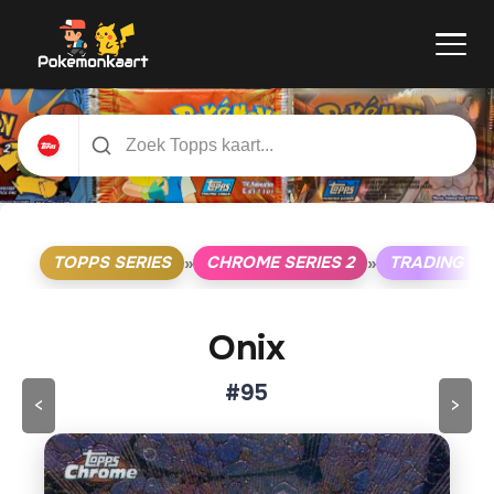
TOPPS SERIES
CHROME SERIES 2
TRADING C
»
»
Onix
#95
<
>
Klik op de kaart om om te draaien