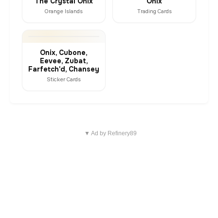
The Crystal Onix
Onix
Orange Islands
Trading Cards
Onix, Cubone,
Eevee, Zubat,
Farfetch'd, Chansey
Sticker Cards
▼ Ad by Refinery89