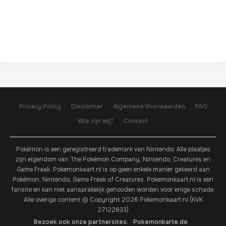
Privacy Policy
Disclaimer
Algemene Voorwaarden
FAQ
Wie zijn wij?
Contact
Pokémon is een geregistreerd trademark van Nintendo. Alle plaatjes
zijn eigendom van The Pokémon Company, Nintendo, Creatures en
Game Freak. Pokemonkaart.nl is op geen enkele manier gelieerd aan
Pokémon, Nintendo, Game Freak of Creatures. Pokemonkaart.nl is een
fansite en kan niet aansprakelijk gehouden worden voor enige schade.
Alle overige content © Copyright 2026 Pokemonkaart.nl (KVK
27122833)
Bezoek ook onze partnersites:
Pokemonkarte.de