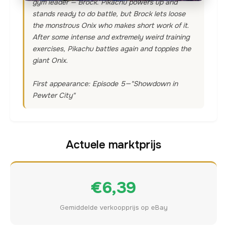
gym leader — Brock. Pikachu powers up and
stands ready to do battle, but Brock lets loose
the monstrous Onix who makes short work of it.
After some intense and extremely weird training
exercises, Pikachu battles again and topples the
giant Onix.
First appearance: Episode 5—"Showdown in
Pewter City"
Actuele marktprijs
€6,39
Gemiddelde verkoopprijs op eBay