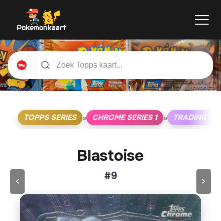
TOPPS SERIES
CHROME SERIES 1
TRADING CA
»
»
Blastoise
#9
<
>
Klik op de kaart om om te draaien