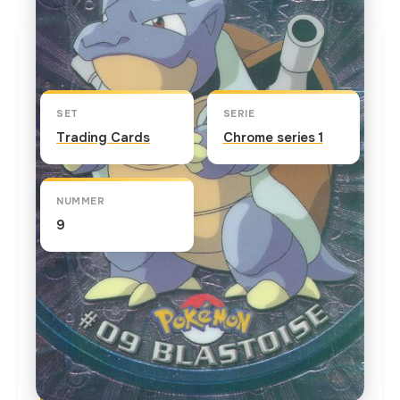
Kaart info
SET
SERIE
Trading Cards
Chrome series 1
NUMMER
9
TEKST OP DE KAART
Blastoise is the final stage of evolution for
Squirtle. Blastoise can be a brutal Pokemon with
pressurized water jets on its shell. These water
jets are used for high speed tackles. Although an