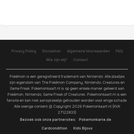
Privacy Policy
Disclaimer
Algemene Voorwaarden
FAQ
Wie zijn wij?
Contact
Pokémon is een geregistreerd trademark van Nintendo. Alle plaatjes
zijn eigendom van The Pokémon Company, Nintendo, Creatures en
Game Freak. Pokemonkaart.nl is op geen enkele manier gelieerd aan
Pokémon, Nintendo, Game Freak of Creatures. Pokemonkaart.nl is een
fansite en kan niet aansprakelijk gehouden worden voor enige schade.
Alle overige content © Copyright 2026 Pokemonkaart.nl (KVK
27122833)
Bezoek ook onze partnersites:
Pokemonkarte.de
Cardcondition
Kids Bijoux