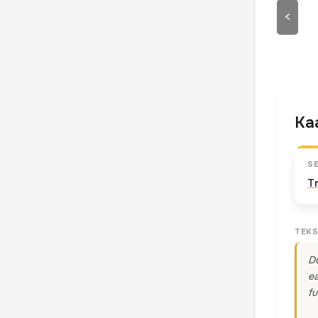
<
Kaa
S
T
TEKS
Du
ea
fu