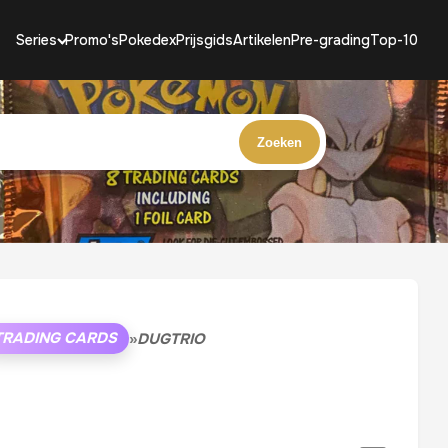
Series
Promo's
Pokedex
Prijsgids
Artikelen
Pre-grading
Top-10
Zoeken
TRADING CARDS
»
DUGTRIO