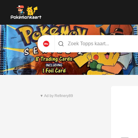
Nieuwste set
Pitch Black
▼ Ad by Refinery89