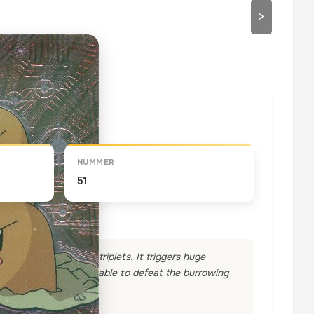
>
draaien
NUMMER
51
kemon team of Diglett triplets. It triggers huge
" Ash and Pikachu are able to defeat the burrowing