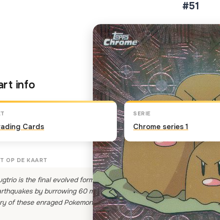
#51
Klik op de kaart om om te 
rt info
ET
SERIE
rading Cards
Chrome series 1
T OP DE KAART
gtrio is the final evolved form of Diglett. This tunneling terror is a Po
rthquakes by burrowing 60 miles underground. In "Dig Those Diglett,
ry of these enraged Pokemon.