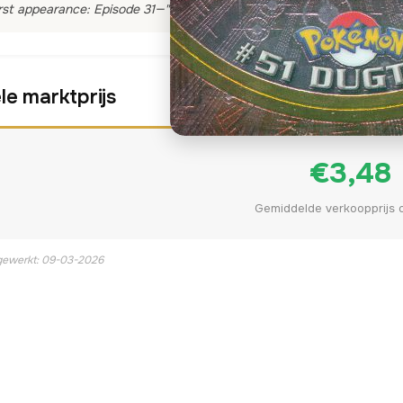
rst appearance: Episode 31—"Dig Those Diglett"
le marktprijs
€3,48
Gemiddelde verkoopprijs 
jgewerkt: 09-03-2026