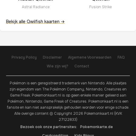
Astral Radiance
Fusion Strike
Bekijk alle Qwilfish kaarten →
Privacy Policy
Disclaimer
Algemene Voorwaarden
FAQ
Wie zijn wij?
Contact
Pokémon is een geregistreerd trademark van Nintendo. Alle plaatjes
zijn eigendom van The Pokémon Company, Nintendo, Creatures en
Game Freak. Pokemonkaart.nl is op geen enkele manier gelieerd aan
Pokémon, Nintendo, Game Freak of Creatures. Pokemonkaart.nl is een
fansite en kan niet aansprakelijk gehouden worden voor enige schade.
Alle overige content © Copyright 2026 Pokemonkaart.nl (KVK
27122833)
Bezoek ook onze partnersites:
Pokemonkarte.de
Cardcondition
Kids Bijoux