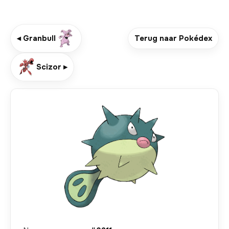
◂ Granbull
Terug naar Pokédex
Scizor ▸