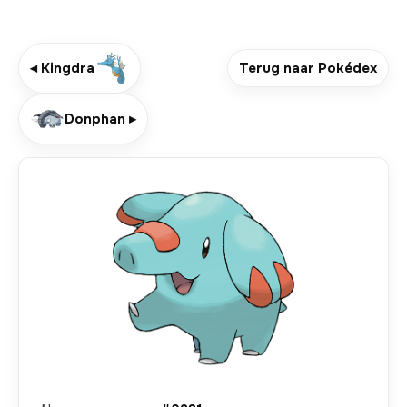
◂ Kingdra
Terug naar Pokédex
Donphan ▸