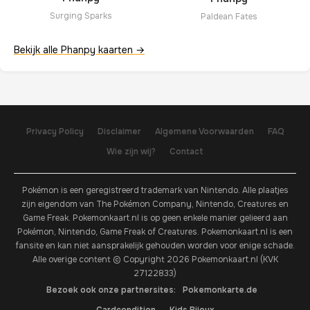
Surging Sparks
Paldean Fates
Bekijk alle Phanpy kaarten →
Privacy Policy
Disclaimer
Algemene Voorwaarden
FAQ
Wie zijn wij?
Contact
Pokémon is een geregistreerd trademark van Nintendo. Alle plaatjes
zijn eigendom van The Pokémon Company, Nintendo, Creatures en
Game Freak. Pokemonkaart.nl is op geen enkele manier gelieerd aan
Pokémon, Nintendo, Game Freak of Creatures. Pokemonkaart.nl is een
fansite en kan niet aansprakelijk gehouden worden voor enige schade.
Alle overige content © Copyright 2026 Pokemonkaart.nl (KVK
27122833)
Bezoek ook onze partnersites:
Pokemonkarte.de
Cardcondition
Kids Bijoux