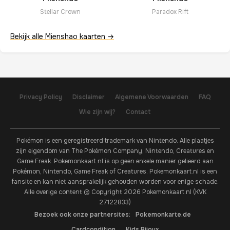
Stellar Crown
Paradox Rift
Bekijk alle Mienshao kaarten →
Privacy Policy
Disclaimer
Algemene Voorwaarden
FAQ
Wie zijn wij?
Contact
Pokémon is een geregistreerd trademark van Nintendo. Alle plaatjes
zijn eigendom van The Pokémon Company, Nintendo, Creatures en
Game Freak. Pokemonkaart.nl is op geen enkele manier gelieerd aan
Pokémon, Nintendo, Game Freak of Creatures. Pokemonkaart.nl is een
fansite en kan niet aansprakelijk gehouden worden voor enige schade.
Alle overige content © Copyright 2026 Pokemonkaart.nl (KVK
27122833)
Bezoek ook onze partnersites:
Pokemonkarte.de
Cardcondition
Kids Bijoux