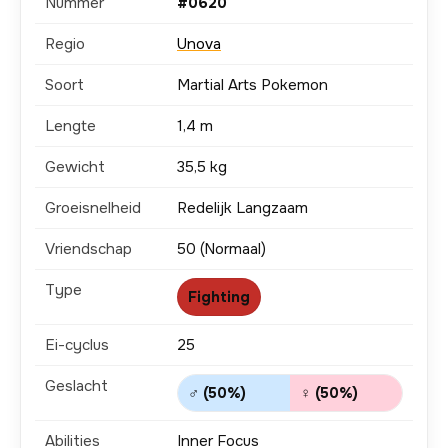
Nummer
#0620
Regio
Unova
Soort
Martial Arts Pokemon
Lengte
1,4 m
Gewicht
35,5 kg
Groeisnelheid
Redelijk Langzaam
Vriendschap
50 (Normaal)
Type
Fighting
Ei-cyclus
25
Geslacht
♂ (50%)
♀ (50%)
Abilities
Inner Focus