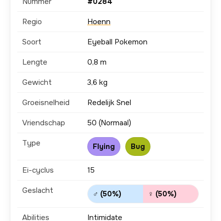
Nummer
#0284
Regio
Hoenn
Soort
Eyeball Pokemon
Lengte
0,8 m
Gewicht
3,6 kg
Groeisnelheid
Redelijk Snel
Vriendschap
50 (Normaal)
Type
Flying
Bug
Ei-cyclus
15
Geslacht
♂ (50%)
♀ (50%)
Abilities
Intimidate