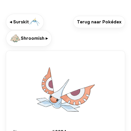
◂ Surskit
Terug naar Pokédex
Shroomish ▸