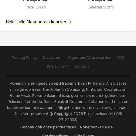
Rebel Clash
Celestial Storm
Bekijk alle Masquerain kaarten →
Privacy Policy
Disclaimer
Algemene Voorwaarden
FAQ
Wie zijn wij?
Contact
Pokémon is een geregistreerd trademark van Nintendo. Alle plaatjes
zijn eigendom van The Pokémon Company, Nintendo, Creatures en
Game Freak. Pokemonkaart.nl is op geen enkele manier gelieerd aan
Pokémon, Nintendo, Game Freak of Creatures. Pokemonkaart.nl is een
fansite en kan niet aansprakelijk gehouden worden voor enige schade.
Alle overige content © Copyright 2026 Pokemonkaart.nl (KVK
27122833)
Bezoek ook onze partnersites:
Pokemonkarte.de
Cardcondition
Kids Bijoux