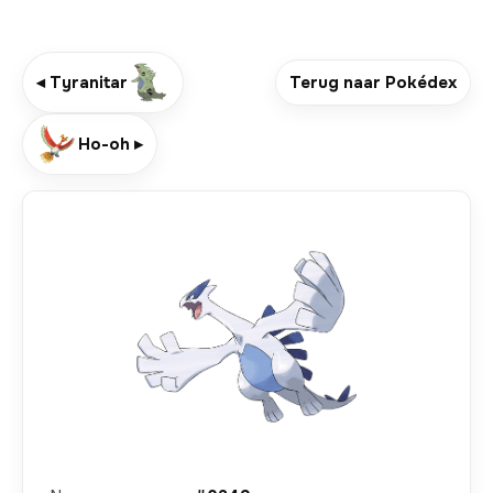
◂ Tyranitar
Terug naar Pokédex
Ho-oh ▸