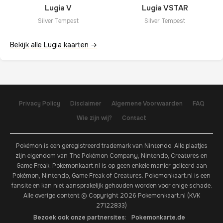
Lugia V
Lugia VSTAR
Silver Tempest
Silver Tempest
Bekijk alle Lugia kaarten →
Privacy Policy
Disclaimer
Algemene Voorwaarden
FAQ
Wie zijn wij?
Contact
Pokémon is een geregistreerd trademark van Nintendo. Alle plaatjes
zijn eigendom van The Pokémon Company, Nintendo, Creatures en
Game Freak. Pokemonkaart.nl is op geen enkele manier gelieerd aan
Pokémon, Nintendo, Game Freak of Creatures. Pokemonkaart.nl is een
fansite en kan niet aansprakelijk gehouden worden voor enige schade.
Alle overige content © Copyright 2026 Pokemonkaart.nl (KVK
27122833)
Bezoek ook onze partnersites:
Pokemonkarte.de