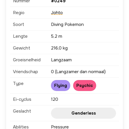
Nummer
#0249
Regio
Johto
Soort
Diving Pokemon
Lengte
5,2 m
Gewicht
216,0 kg
Groeisnelheid
Langzaam
Vriendschap
0 (Langzamer dan normaal)
Type
Flying
Psychic
Ei-cyclus
120
Geslacht
Genderless
Abilities
Pressure