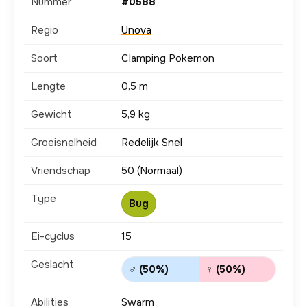
Nummer
#0588
Regio
Unova
Soort
Clamping Pokemon
Lengte
0,5 m
Gewicht
5,9 kg
Groeisnelheid
Redelijk Snel
Vriendschap
50 (Normaal)
Type
Bug
Ei-cyclus
15
Geslacht
♂ (50%)
♀ (50%)
Abilities
Swarm