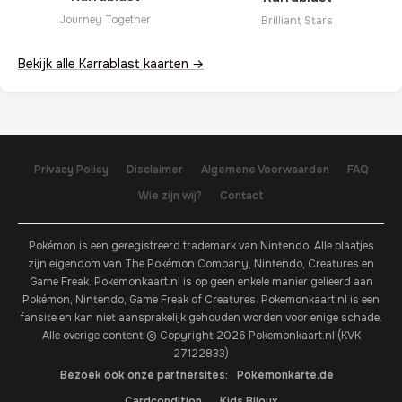
Journey Together
Brilliant Stars
Bekijk alle Karrablast kaarten →
Privacy Policy
Disclaimer
Algemene Voorwaarden
FAQ
Wie zijn wij?
Contact
Pokémon is een geregistreerd trademark van Nintendo. Alle plaatjes
zijn eigendom van The Pokémon Company, Nintendo, Creatures en
Game Freak. Pokemonkaart.nl is op geen enkele manier gelieerd aan
Pokémon, Nintendo, Game Freak of Creatures. Pokemonkaart.nl is een
fansite en kan niet aansprakelijk gehouden worden voor enige schade.
Alle overige content © Copyright 2026 Pokemonkaart.nl (KVK
27122833)
Bezoek ook onze partnersites:
Pokemonkarte.de
Cardcondition
Kids Bijoux