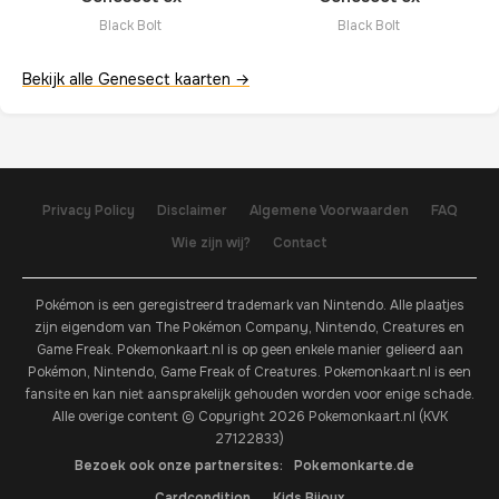
Black Bolt
Black Bolt
Bekijk alle Genesect kaarten →
Privacy Policy
Disclaimer
Algemene Voorwaarden
FAQ
Wie zijn wij?
Contact
Pokémon is een geregistreerd trademark van Nintendo. Alle plaatjes
zijn eigendom van The Pokémon Company, Nintendo, Creatures en
Game Freak. Pokemonkaart.nl is op geen enkele manier gelieerd aan
Pokémon, Nintendo, Game Freak of Creatures. Pokemonkaart.nl is een
fansite en kan niet aansprakelijk gehouden worden voor enige schade.
Alle overige content © Copyright 2026 Pokemonkaart.nl (KVK
27122833)
Bezoek ook onze partnersites:
Pokemonkarte.de
Cardcondition
Kids Bijoux