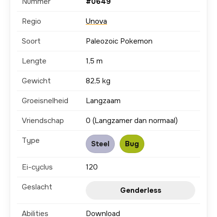
Nummer
#0649
Regio
Unova
Soort
Paleozoic Pokemon
Lengte
1,5 m
Gewicht
82,5 kg
Groeisnelheid
Langzaam
Vriendschap
0 (Langzamer dan normaal)
Type
Steel
Bug
Ei-cyclus
120
Geslacht
Genderless
Abilities
Download