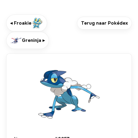
◂ Froakie
Terug naar Pokédex
Greninja ▸