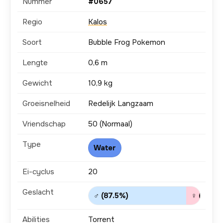
Nummer
#0657
Regio
Kalos
Soort
Bubble Frog Pokemon
Lengte
0,6 m
Gewicht
10,9 kg
Groeisnelheid
Redelijk Langzaam
Vriendschap
50 (Normaal)
Type
Water
Ei-cyclus
20
Geslacht
♂ (87.5%)
♀ (12.5%
Abilities
Torrent