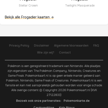
Twilight Masquerade
Stellar Crown
Bekijk alle Frogadier kaarten →
Privacy Policy
Disclaimer
Algemene Voorwaarden
FAQ
Wie zijn wij?
Contact
Pokémon is een geregistreerd trademark van Nintendo. Alle plaatjes
zijn eigendom van The Pokémon Company, Nintendo, Creatures en
Game Freak. Pokemonkaart.nl is op geen enkele manier gelieerd aan
Pokémon, Nintendo, Game Freak of Creatures. Pokemonkaart.nl is een
fansite en kan niet aansprakelijk gehouden worden voor enige schade.
Alle overige content © Copyright 2026 Pokemonkaart.nl (KVK
27122833)
Bezoek ook onze partnersites:
Pokemonkarte.de
Cardcondition
Kids Bijoux