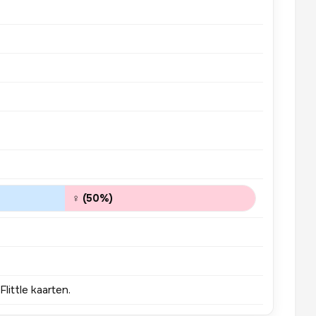
♀ (50%)
little kaarten.