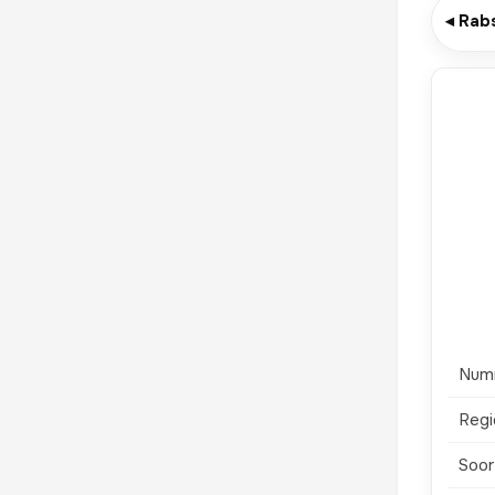
◂ Rab
Num
Regi
Soor