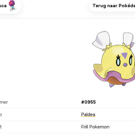
sca
Terug naar Pokéd
mer
#0955
o
Paldea
t
Frill Pokemon