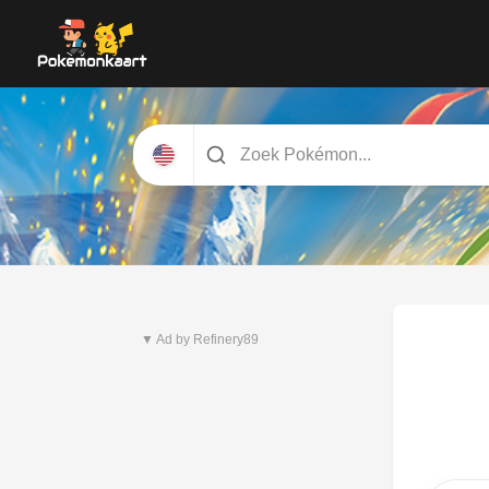
Nieuwste set
Pitch Black
▼ Ad by Refinery89