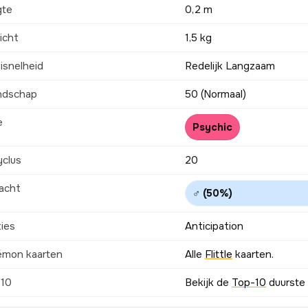
gte
0,2 m
icht
1,5 kg
isnelheid
Redelijk Langzaam
ndschap
50 (Normaal)
e
Psychic
yclus
20
acht
♂ (50%)
ties
Anticipation
émon kaarten
Alle
Flittle
kaarten.
-10
Bekijk de
Top-10
duurste F