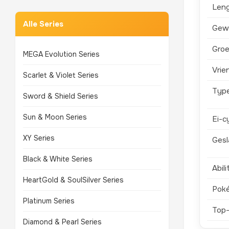
Len
Alle Series
Gew
Groe
MEGA Evolution Series
Vrie
Scarlet & Violet Series
Typ
Sword & Shield Series
Sun & Moon Series
Ei-c
XY Series
Gesl
Black & White Series
Abili
HeartGold & SoulSilver Series
Pok
Platinum Series
Top
Diamond & Pearl Series