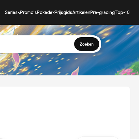
Series
Promo's
Pokedex
Prijsgids
Artikelen
Pre-grading
Top-10
Zoeken