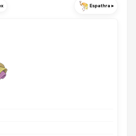
ex
Espathra ▸