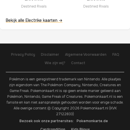
Destined Rivals
Destined Rivals
Bekijk alle Electrike kaarten →
Privacy Policy
Disclaimer
Algemene Voorwaarden
FAQ
Wie zijn wij?
Contact
Pokémon is een geregistreerd trademark van Nintendo. Alle plaatjes
zijn eigendom van The Pokémon Company, Nintendo, Creatures en
Game Freak. Pokemonkaart.nl is op geen enkele manier gelieerd aan
Pokémon, Nintendo, Game Freak of Creatures. Pokemonkaart.nl is een
fansite en kan niet aansprakelijk gehouden worden voor enige schade.
Alle overige content © Copyright 2026 Pokemonkaart.nl (KVK
27122833)
Bezoek ook onze partnersites:
Pokemonkarte.de
Cardcondition
Kids Bijoux