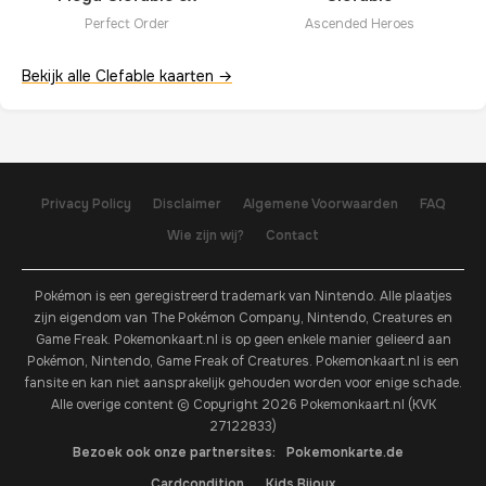
Perfect Order
Ascended Heroes
Bekijk alle Clefable kaarten →
Privacy Policy
Disclaimer
Algemene Voorwaarden
FAQ
Wie zijn wij?
Contact
Pokémon is een geregistreerd trademark van Nintendo. Alle plaatjes
zijn eigendom van The Pokémon Company, Nintendo, Creatures en
Game Freak. Pokemonkaart.nl is op geen enkele manier gelieerd aan
Pokémon, Nintendo, Game Freak of Creatures. Pokemonkaart.nl is een
fansite en kan niet aansprakelijk gehouden worden voor enige schade.
Alle overige content © Copyright 2026 Pokemonkaart.nl (KVK
27122833)
Bezoek ook onze partnersites:
Pokemonkarte.de
Cardcondition
Kids Bijoux