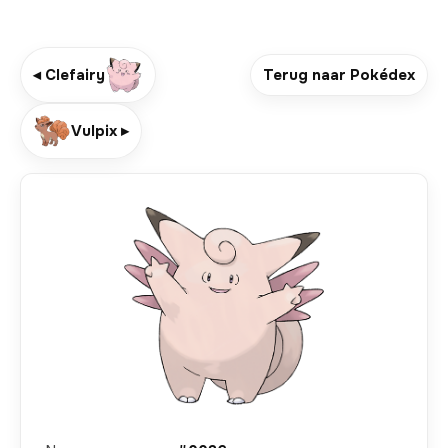
◂ Clefairy
Terug naar Pokédex
Vulpix ▸