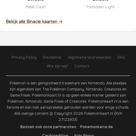
Rebel Clash
Forbidden Light
Bekijk alle Binacle kaarten →
Privacy Policy
Disclaimer
Algemene Voorwaarden
FAQ
Wie zijn wij?
Contact
Pokémon is een geregistreerd trademark van Nintendo. Alle plaatjes
zijn eigendom van The Pokémon Company, Nintendo, Creatures en
Game Freak. Pokemonkaart.nl is op geen enkele manier gelieerd aan
Pokémon, Nintendo, Game Freak of Creatures. Pokemonkaart.nl is een
fansite en kan niet aansprakelijk gehouden worden voor enige schade.
Alle overige content © Copyright 2026 Pokemonkaart.nl (KVK
27122833)
Bezoek ook onze partnersites:
Pokemonkarte.de
Cardcondition
Kids Bijoux