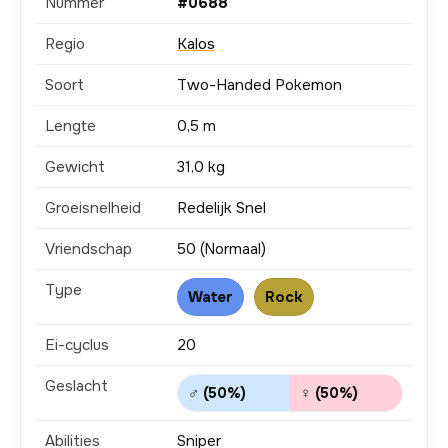
Nummer
#0688
Regio
Kalos
Soort
Two-Handed Pokemon
Lengte
0,5 m
Gewicht
31,0 kg
Groeisnelheid
Redelijk Snel
Vriendschap
50 (Normaal)
Type
Water
Rock
Ei-cyclus
20
Geslacht
♂ (50%)
♀ (50%)
Abilities
Sniper