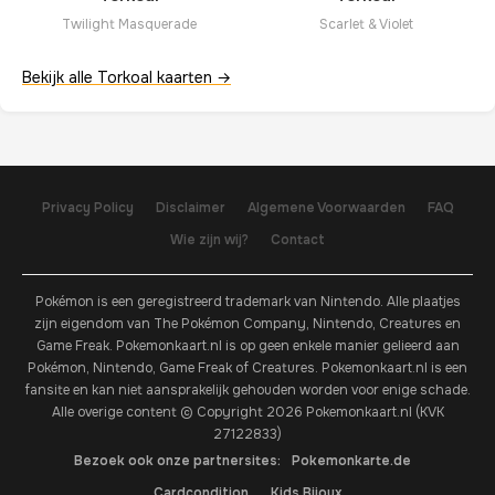
Twilight Masquerade
Scarlet & Violet
Bekijk alle Torkoal kaarten →
Privacy Policy
Disclaimer
Algemene Voorwaarden
FAQ
Wie zijn wij?
Contact
Pokémon is een geregistreerd trademark van Nintendo. Alle plaatjes
zijn eigendom van The Pokémon Company, Nintendo, Creatures en
Game Freak. Pokemonkaart.nl is op geen enkele manier gelieerd aan
Pokémon, Nintendo, Game Freak of Creatures. Pokemonkaart.nl is een
fansite en kan niet aansprakelijk gehouden worden voor enige schade.
Alle overige content © Copyright 2026 Pokemonkaart.nl (KVK
27122833)
Bezoek ook onze partnersites:
Pokemonkarte.de
Cardcondition
Kids Bijoux