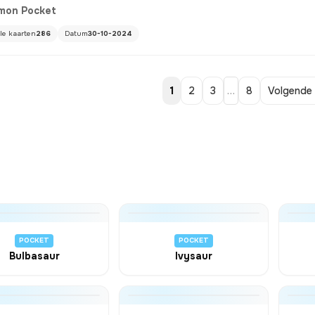
mon Pocket
ale kaarten
286
Datum
30-10-2024
1
2
3
…
8
Volgende 
POCKET
POCKET
Bulbasaur
Ivysaur