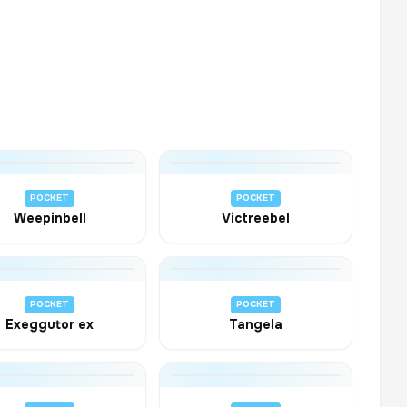
POCKET
POCKET
Weepinbell
Victreebel
POCKET
POCKET
Exeggutor ex
Tangela