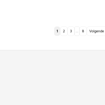
1
2
3
…
8
Volgende 