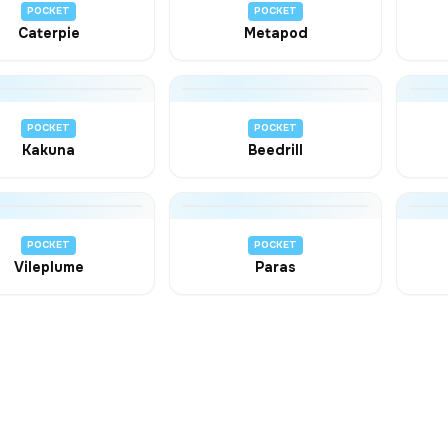
POCKET
POCKET
Caterpie
Metapod
POCKET
POCKET
Kakuna
Beedrill
POCKET
POCKET
Vileplume
Paras