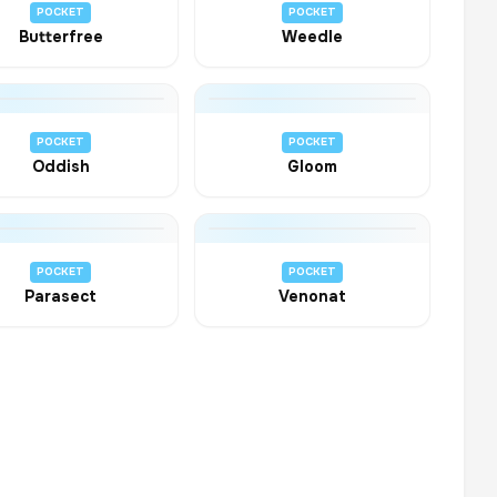
POCKET
POCKET
Butterfree
Weedle
POCKET
POCKET
Oddish
Gloom
POCKET
POCKET
Parasect
Venonat