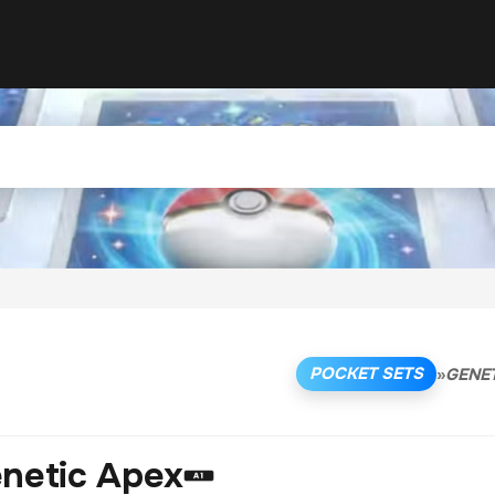
POCKET SETS
»
GENET
netic Apex