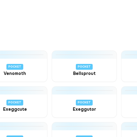
POCKET
POCKET
Venomoth
Bellsprout
POCKET
POCKET
Exeggcute
Exeggutor