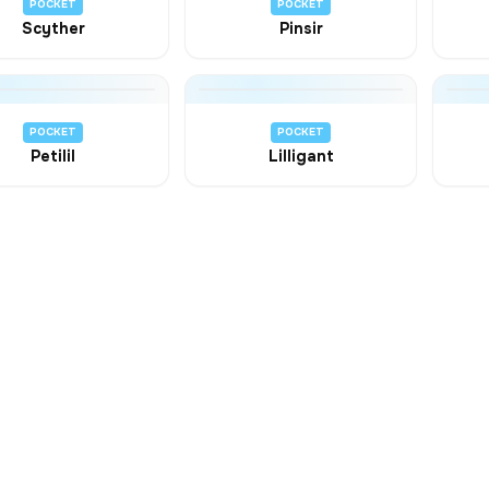
POCKET
POCKET
Scyther
Pinsir
POCKET
POCKET
Petilil
Lilligant