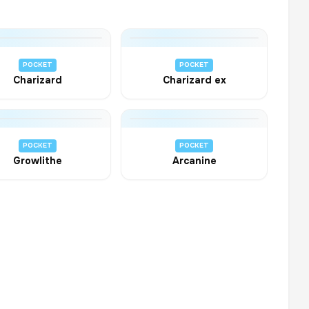
POCKET
POCKET
Charizard
Charizard ex
POCKET
POCKET
Growlithe
Arcanine