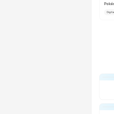
Poké
Digit