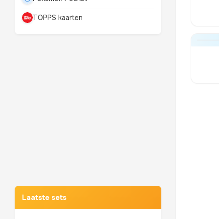
TOPPS kaarten
Mewtwo
TOP 10 POKEMON
Laatste sets