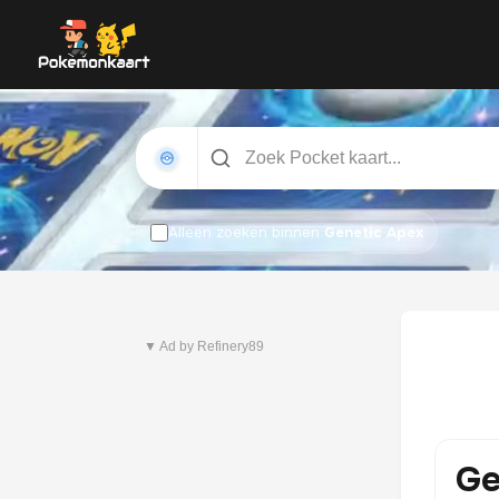
Alleen zoeken binnen
Genetic Apex
Nieuwste set
Pitch Black
▼ Ad by Refinery89
Ge