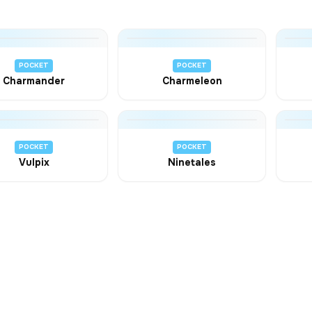
POCKET
POCKET
Charmander
Charmeleon
POCKET
POCKET
Vulpix
Ninetales