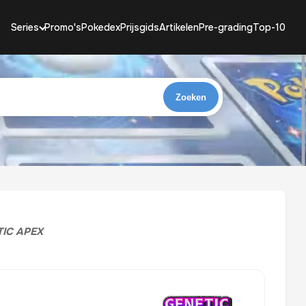
Series
Promo's
Pokedex
Prijsgids
Artikelen
Pre-grading
Top-10
Zoeken
IC APEX