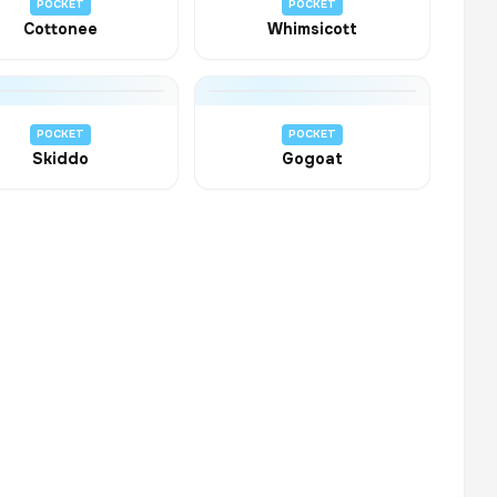
POCKET
POCKET
Cottonee
Whimsicott
POCKET
POCKET
Skiddo
Gogoat