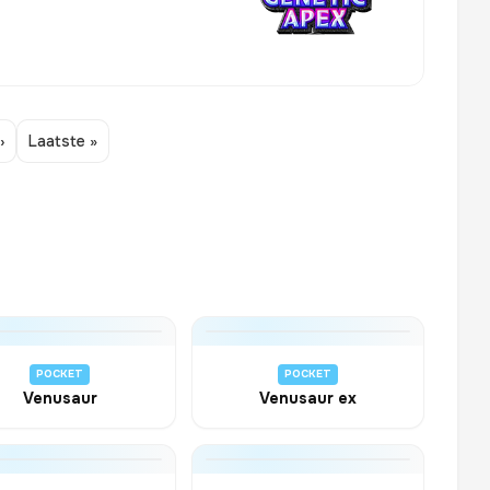
›
Laatste »
POCKET
POCKET
Venusaur
Venusaur ex