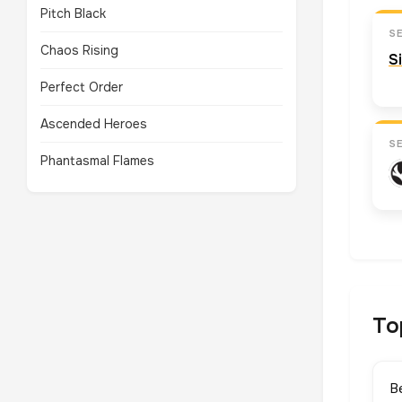
Pitch Black
S
Chaos Rising
S
Perfect Order
Ascended Heroes
S
Phantasmal Flames
To
B