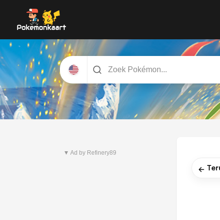
Nieuwste set
Pitch Black
▼ Ad by Refinery89
Ter
←