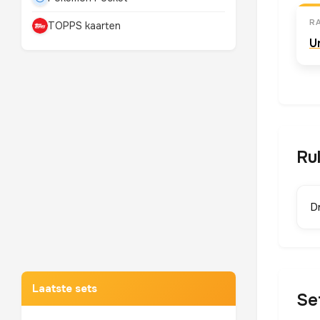
RA
TOPPS kaarten
U
Ru
Dr
Mewtwo
TOP 10 POKEMON
Laatste sets
Se