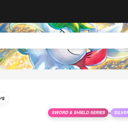
ug
SWORD & SHIELD SERIES
SILVE
»