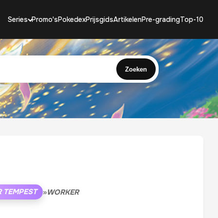
Series
Promo's
Pokedex
Prijsgids
Artikelen
Pre-grading
Top-10
Zoeken
R TEMPEST
»
WORKER