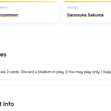
RITY
ARTIST
ncommon
Sanosuke Sakuma
les
aw 3 cards. Discard a Stadium in play. || You may play only 1 Supp
t info