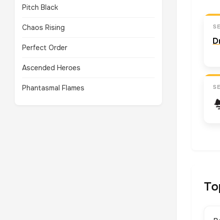
Pitch Black
Chaos Rising
S
D
Perfect Order
Ascended Heroes
Phantasmal Flames
S
To