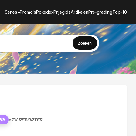
Series
Promo's
Pokedex
Prijsgids
Artikelen
Pre-grading
Top-10
Zoeken
RS
»
TV REPORTER