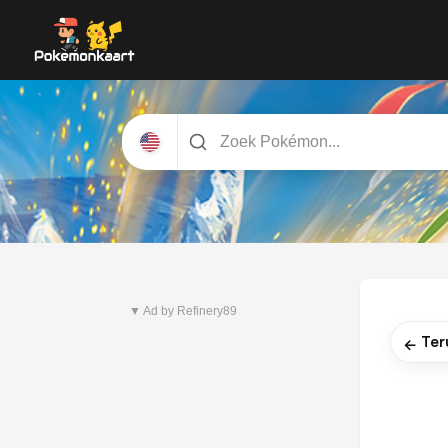
Nieuwste set
Pitch Black
▼ Ad by Refinery89
Ter
←