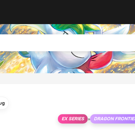
ug
EX SERIES
DRAGON FRONTIE
»