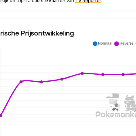
ekijk de top-10 duurste kaarten van
TV Reporter
.
rische Prijsontwikkeling