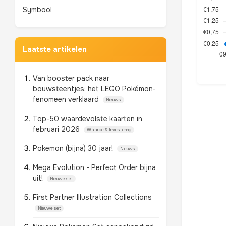
Symbool
Laatste artikelen
Van booster pack naar
bouwsteentjes: het LEGO Pokémon-
fenomeen verklaard
Nieuws
Top-50 waardevolste kaarten in
februari 2026
Waarde & Investering
Pokemon (bijna) 30 jaar!
Nieuws
Mega Evolution - Perfect Order bijna
uit!
Nieuwe set
First Partner Illustration Collections
Nieuwe set