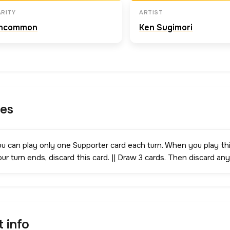
RITY
ARTIST
ncommon
Ken Sugimori
les
ou can play only one Supporter card each turn. When you play th
ur turn ends, discard this card. || Draw 3 cards. Then discard an
t info