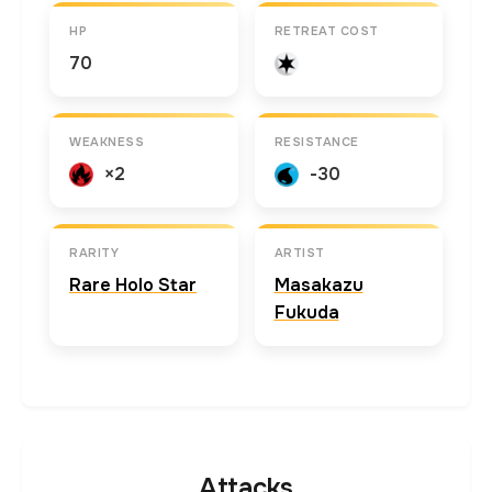
HP
RETREAT COST
70
WEAKNESS
RESISTANCE
×2
-30
RARITY
ARTIST
Rare Holo Star
Masakazu
Fukuda
Attacks