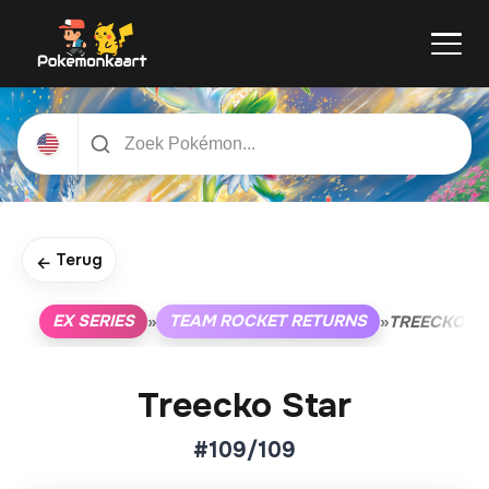
Terug
←
EX SERIES
TEAM ROCKET RETURNS
»
»
TREECKO S
Treecko Star
#109/109