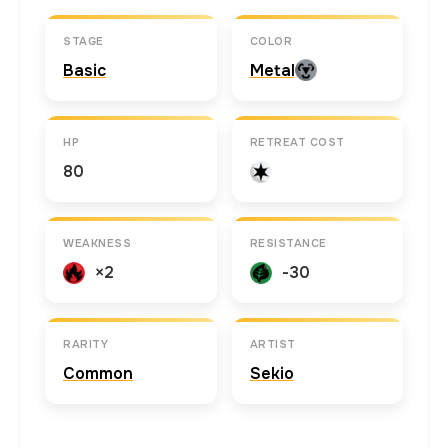
STAGE
COLOR
Basic
Metal
HP
RETREAT COST
80
WEAKNESS
RESISTANCE
×2
-30
RARITY
ARTIST
Common
Sekio