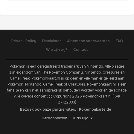
Privacy Policy
Disclaimer
Algemene Voorwaarden
FAQ
Wie zijn wij?
Contact
Pokémon is een geregistreerd trademark van Nintendo. Alle plaatjes
zijn eigendom van The Pokémon Company, Nintendo, Creatures en
Game Freak. Pokemonkaart.nl is op geen enkele manier gelieerd aan
Pokémon, Nintendo, Game Freak of Creatures. Pokemonkaart.nl is een
fansite en kan niet aansprakelijk gehouden worden voor enige schade.
Alle overige content © Copyright 2026 Pokemonkaart.nl (KVK
27122833)
Bezoek ook onze partnersites:
Pokemonkarte.de
Cardcondition
Kids Bijoux