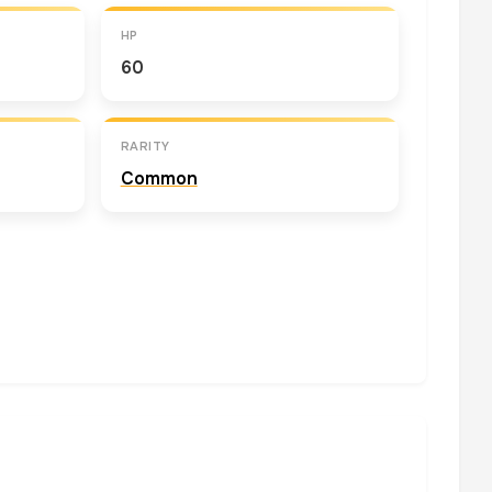
HP
60
RARITY
Common