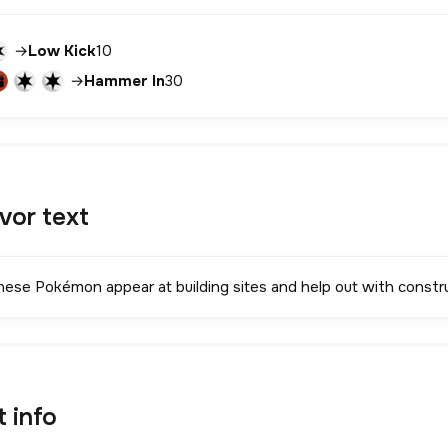
→
Low Kick
10
→
Hammer In
30
avor text
hese Pokémon appear at building sites and help out with constru
t info