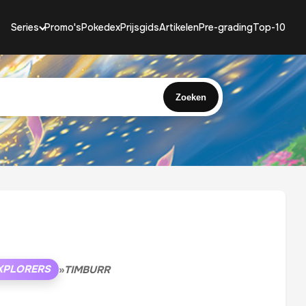
Series
Promo's
Pokedex
Prijsgids
Artikelen
Pre-grading
Top-10
Zoeken
XPLORERS
»
TIMBURR