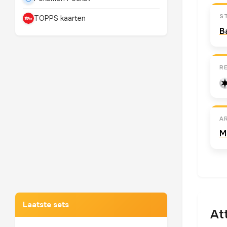
S
TOPPS kaarten
B
R
A
M
Mewtwo
TOP 10 POKEMON
Laatste sets
At