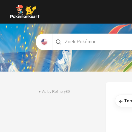
Nieuwste set
Pitch Black
▼ Ad by Refinery89
Ter
←