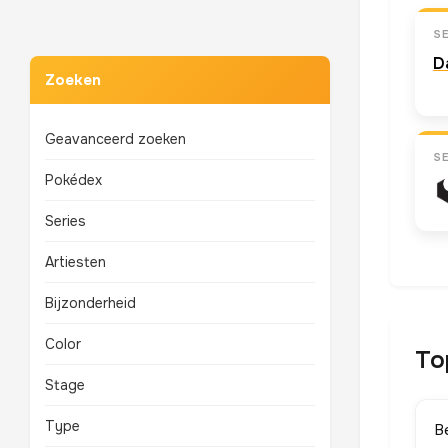
S
D
Zoeken
Geavanceerd zoeken
S
Pokédex
Series
Artiesten
Bijzonderheid
Color
To
Stage
Type
B