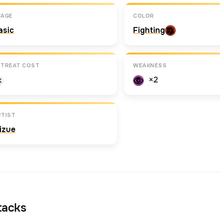
TAGE
COLOR
asic
Fighting
ETREAT COST
WEAKNESS
×2
RTIST
izue
tacks