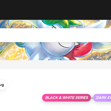
ug
BLACK & WHITE SERIES
DARK E
»