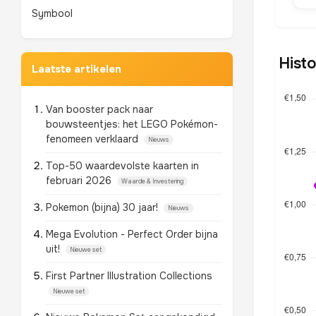
Symbool
Histo
Laatste artikelen
Van booster pack naar
bouwsteentjes: het LEGO Pokémon-
fenomeen verklaard
Nieuws
Top-50 waardevolste kaarten in
februari 2026
Waarde & Investering
Pokemon (bijna) 30 jaar!
Nieuws
Mega Evolution - Perfect Order bijna
uit!
Nieuwe set
First Partner Illustration Collections
Nieuwe set