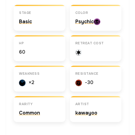
STAGE
COLOR
Basic
Psychic
HP
RETREAT COST
60
WEAKNESS
RESISTANCE
×2
-30
RARITY
ARTIST
Common
kawayoo