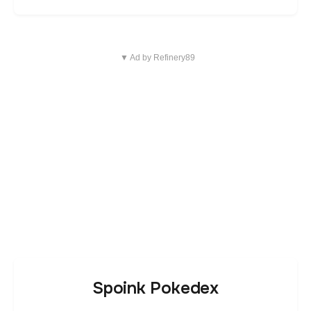
▼ Ad by Refinery89
Spoink Pokedex