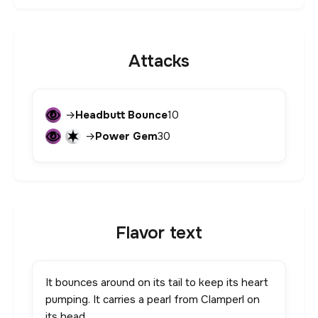
Attacks
→
Headbutt Bounce
10
→
Power Gem
30
Flavor text
It bounces around on its tail to keep its heart
pumping. It carries a pearl from Clamperl on
its head.