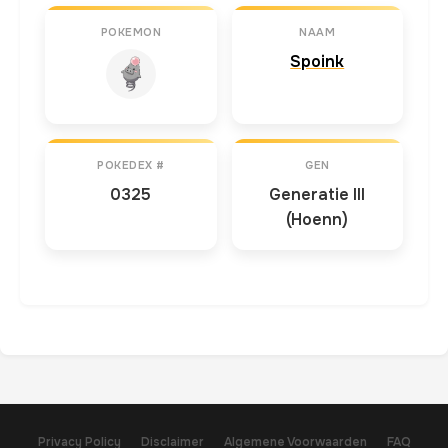
POKEMON
NAAM
Spoink
POKEDEX #
GEN
0325
Generatie III
(Hoenn)
Privacy Policy
Disclaimer
Algemene Voorwaarden
FAQ