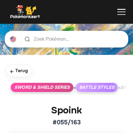
Terug
←
SWORD & SHIELD SERIES
BATTLE STYLES
»
»
SPOI
Spoink
#055/163