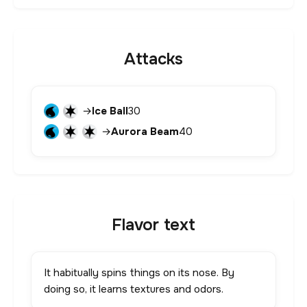
Attacks
→
Ice Ball
30
→
Aurora Beam
40
Flavor text
It habitually spins things on its nose. By
doing so, it learns textures and odors.