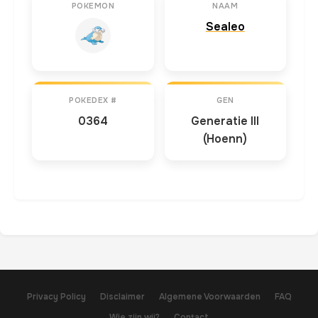
POKEMON
NAAM
Sealeo
POKEDEX #
GEN
0364
Generatie III
(Hoenn)
Privacy Policy
Disclaimer
Algemene Voorwaarden
FAQ
Wie zijn wij?
Contact