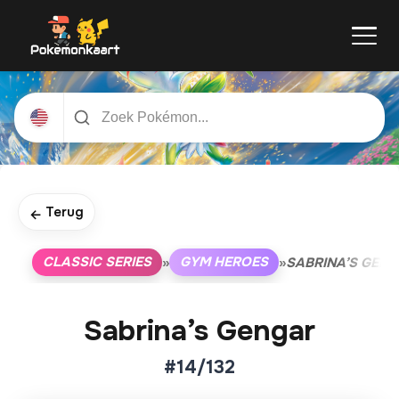
Terug
←
CLASSIC SERIES
GYM HEROES
»
»
SABRINA’S GEN
Sabrina’s Gengar
#14/132