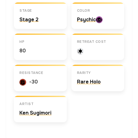
STAGE
COLOR
Stage 2
Psychic
HP
RETREAT COST
80
RESISTANCE
RARITY
-30
Rare Holo
ARTIST
Ken Sugimori