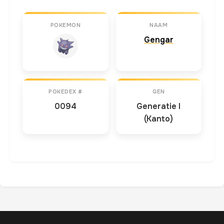
POKEMON
NAAM
Gengar
POKEDEX #
GEN
0094
Generatie I
(Kanto)