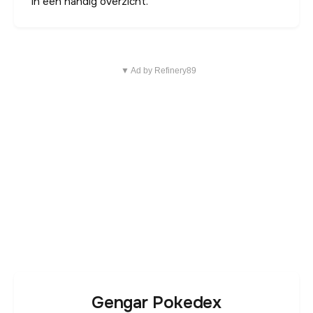
in een handig overzicht.
▼ Ad by Refinery89
Gengar Pokedex